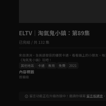
目前未允許這部影片在你所在的地區播放
ELTV｜淘氣鬼小鎮
如有不便請見諒
：第89集
已完結 / 共 132 集
回首頁
來自澳洲，全英語發音的優質卡通。看看鎮上的小朋友，每
《淘氣鬼小鎮》玩吧！
其他地區
卡通
教育
免費
2021
內容標籤
普遍級
留言功能正在升級改版中！邀請你填寫
留言板調查