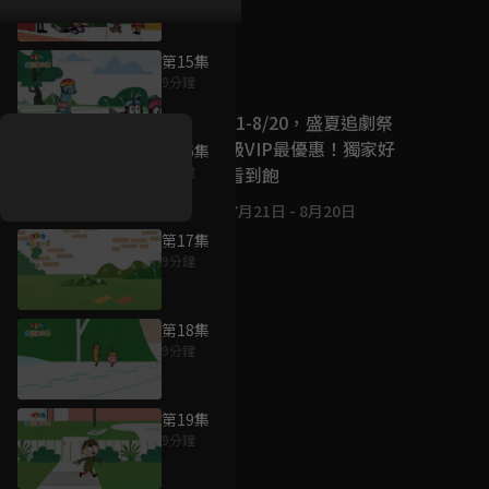
第15集
好康資訊
9分鐘
7/21-8/20，盛夏追劇祭
升級VIP最優惠！獨家好
第16集
戲看到飽
9分鐘
7月21日
-
8月20日
第17集
9分鐘
第18集
9分鐘
第19集
9分鐘