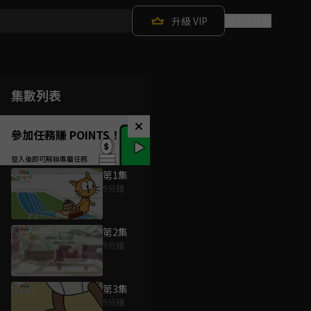
升級 VIP
登入 / 註冊
集數列表
參加任務賺 POINTS！
第1集
9分鐘
第2集
9分鐘
第3集
9分鐘