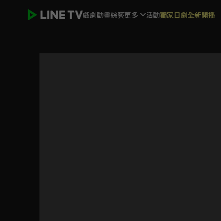
戲劇
動畫
綜藝
更多
活動
獨家日劇全新開播
ELTV｜淘氣鬼小鎮