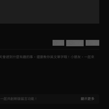
5.0
分享
收藏
天會遇到什麼有趣的事，還要教你英文單字哦！小朋友，一起來
Play
Video
，一起共創新版留言功能！
顯示更多