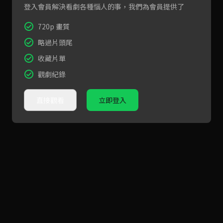
登入會員解決看劇各種惱人的事，我們為會員提供了
720p 畫質
略過片頭尾
收藏片單
觀劇紀錄
直接觀看
立即登入