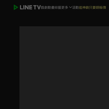
戲劇
動畫
綜藝
更多
活動
追神劇只要銅板價
ELTV｜淘氣鬼小鎮