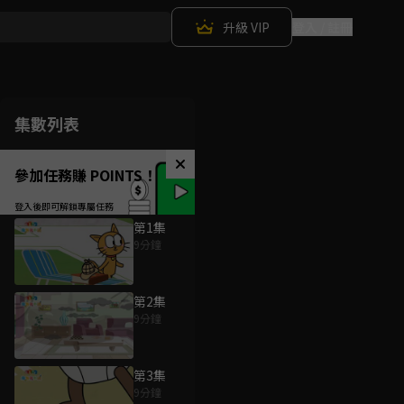
升級 VIP
登入 / 註冊
集數列表
參加任務賺 POINTS！
第1集
9分鐘
第2集
9分鐘
第3集
9分鐘