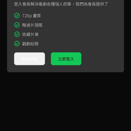
登入會員解決看劇各種惱人的事，我們為會員提供了
720p 畫質
略過片頭尾
收藏片單
觀劇紀錄
直接觀看
立即登入