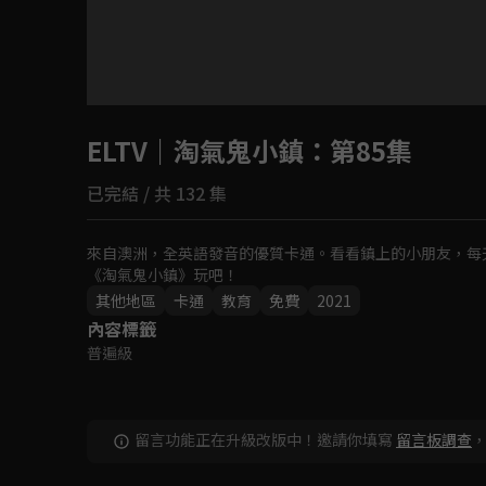
目前未允許這部影片在你所在的地區播放
ELTV｜淘氣鬼小鎮
如有不便請見諒
：第85集
已完結 / 共 132 集
回首頁
來自澳洲，全英語發音的優質卡通。看看鎮上的小朋友，每
《淘氣鬼小鎮》玩吧！
其他地區
卡通
教育
免費
2021
內容標籤
普遍級
留言功能正在升級改版中！邀請你填寫
留言板調查