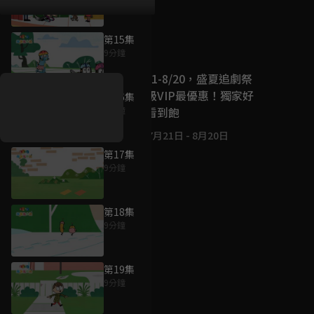
第15集
好康資訊
9分鐘
7/21-8/20，盛夏追劇祭
升級VIP最優惠！獨家好
第16集
戲看到飽
9分鐘
7月21日
-
8月20日
第17集
9分鐘
第18集
9分鐘
第19集
9分鐘