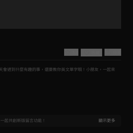
5.0
分享
收藏
天會遇到什麼有趣的事，還要教你英文單字哦！小朋友，一起來
Play
Video
，一起共創新版留言功能！
顯示更多