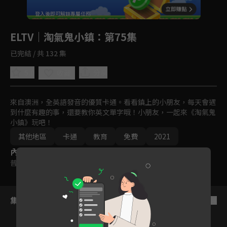
回首頁
登入後即可解鎖專屬任務
Play
ELTV｜淘氣鬼小鎮
：第75集
已完結 / 共 132 集
5.0
分享
收藏
來自澳洲，全英語發音的優質卡通。看看鎮上的小朋友，每天會遇
到什麼有趣的事，還要教你英文單字哦！小朋友，一起來《淘氣鬼
小鎮》玩吧！
其他地區
卡通
教育
免費
2021
內容標籤
普遍級
集數列表
反序