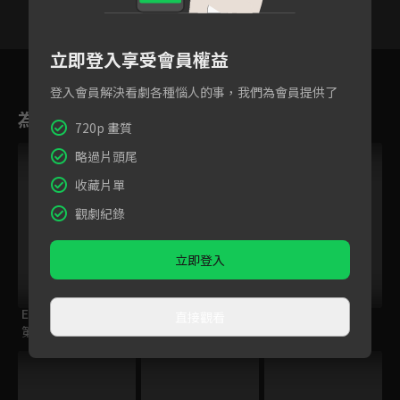
立即登入享受會員權益
72
73
74
75
76
77
7
登入會員解決看劇各種惱人的事，我們為會員提供了
為您推薦
720p 畫質
略過片頭尾
收藏片單
觀劇紀錄
立即登入
ELTV｜童話任意門
ENDRO！
籃球少年王
直接觀看
第一季