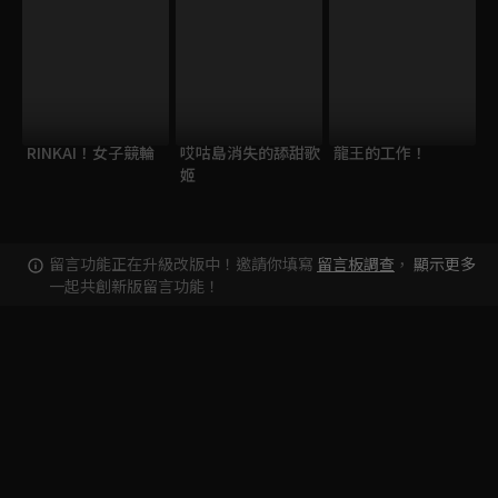
RINKAI！女子競輪
哎咕島消失的舔甜歌
龍王的工作！
姬
留言功能正在升級改版中！邀請你填寫
留言板調查
，
顯示更多
一起共創新版留言功能！