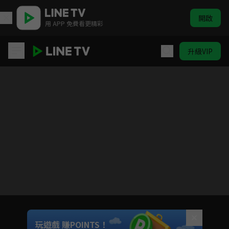
開啟
用 APP 免費看更精彩
升級VIP
ELTV｜淘氣鬼小鎮
目前未允許這部影片在你所在的地區播放
如有不便請見諒
Unmute
玩遊戲 賺POINTS！