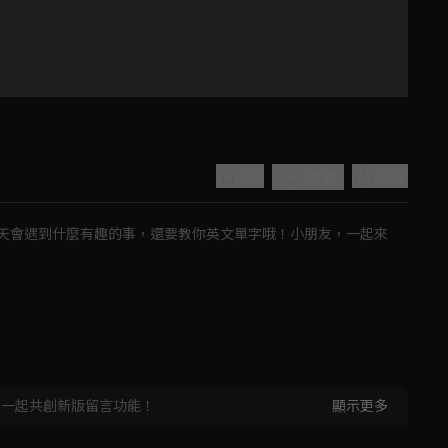
5.0
分享
收藏
天會遇到什麼有趣的事，還要教你英文單字哦！小朋友，一起來
Play
Video
，一起共創新版留言功能！
顯示更多