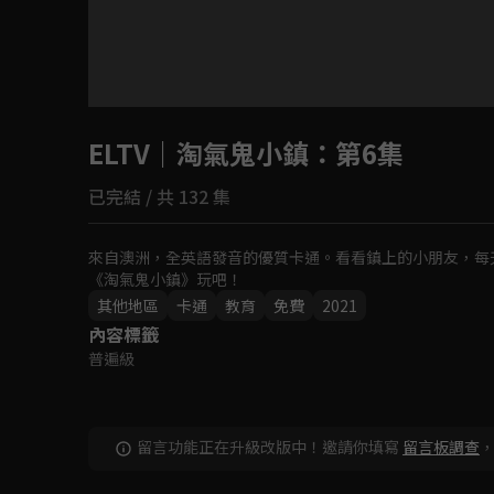
目前未允許這部影片在你所在的地區播放
ELTV｜淘氣鬼小鎮
如有不便請見諒
：第6集
已完結 / 共 132 集
回首頁
來自澳洲，全英語發音的優質卡通。看看鎮上的小朋友，每
《淘氣鬼小鎮》玩吧！
其他地區
卡通
教育
免費
2021
內容標籤
普遍級
留言功能正在升級改版中！邀請你填寫
留言板調查