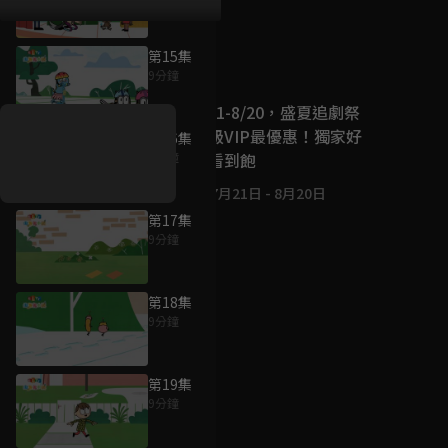
第15集
好康資訊
9分鐘
7/21-8/20，盛夏追劇祭
升級VIP最優惠！獨家好
第16集
戲看到飽
9分鐘
7月21日
-
8月20日
第17集
9分鐘
第18集
9分鐘
第19集
9分鐘