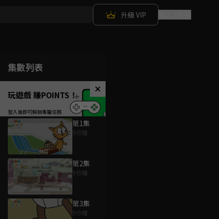
升級 VIP
登入 / 註冊
集數列表
玩遊戲 賺POINTS！
第1集
9分鐘
第2集
9分鐘
第3集
9分鐘