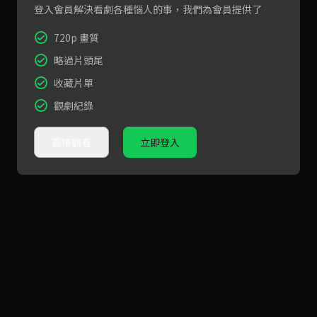
登入會員解決看劇各種惱人的事，我們為會員提供了
720p 畫質
略過片頭尾
收藏片單
觀劇紀錄
直接觀看
立即登入