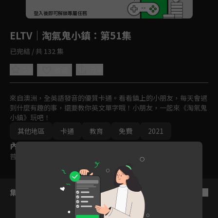
回首頁
登入後即可解鎖專屬任務
Play
ELTV｜淘氣鬼小鎮
：第51集
已完結 / 共 132 集
5.0
分享
收藏
來自澳洲，全英語發音的優質卡通。看看鎮上的小朋友，每天會遇
到什麼有趣的事，還要教你英文單字哦！小朋友，一起來《淘氣鬼
小鎮》玩吧！
其他地區
卡通
教育
免費
2021
內容標籤
普遍級
集數列表
反序