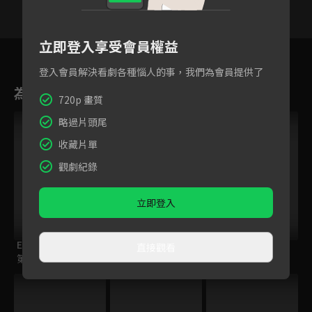
立即登入享受會員權益
46
47
48
49
50
51
5
登入會員解決看劇各種惱人的事，我們為會員提供了
為您推薦
720p 畫質
略過片頭尾
收藏片單
觀劇紀錄
立即登入
ELTV｜童話任意門
ENDRO！
籃球少年王
直接觀看
第一季