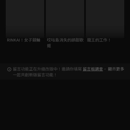
RINKAI！女子競輪
哎咕島消失的舔甜歌
龍王的工作！
姬
留言功能正在升級改版中！邀請你填寫
留言板調查
，
顯示更多
一起共創新版留言功能！