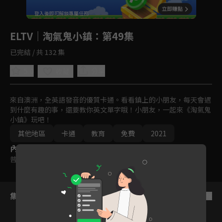
回首頁
登入後即可解鎖專屬任務
Play
ELTV｜淘氣鬼小鎮
：第49集
已完結 / 共 132 集
5.0
分享
收藏
來自澳洲，全英語發音的優質卡通。看看鎮上的小朋友，每天會遇
到什麼有趣的事，還要教你英文單字哦！小朋友，一起來《淘氣鬼
小鎮》玩吧！
其他地區
卡通
教育
免費
2021
內容標籤
普遍級
集數列表
反序