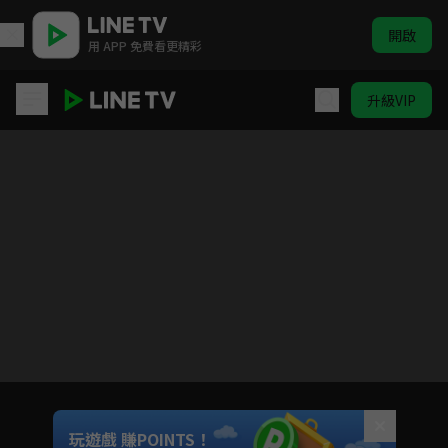
開啟
用 APP 免費看更精彩
升級VIP
ELTV｜淘氣鬼小鎮
目前未允許這部影片在你所在的地區播放
如有不便請見諒
Unmute
玩遊戲 賺POINTS！