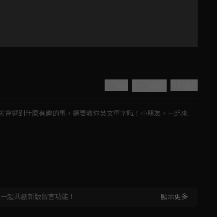
5.0
分享
收藏
天會遇到什麼有趣的事，還要教你英文單字哦！小朋友，一起來
Play
Video
，一起共創新版留言功能！
顯示更多