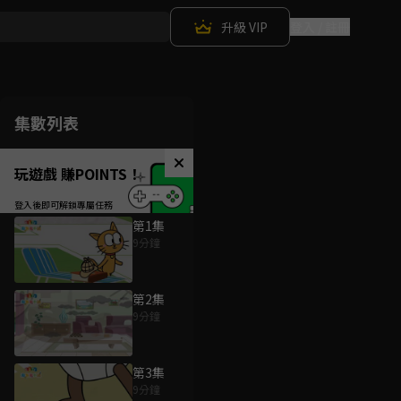
升級 VIP
登入 / 註冊
集數列表
玩遊戲 賺POINTS！
第1集
9分鐘
第2集
9分鐘
第3集
9分鐘