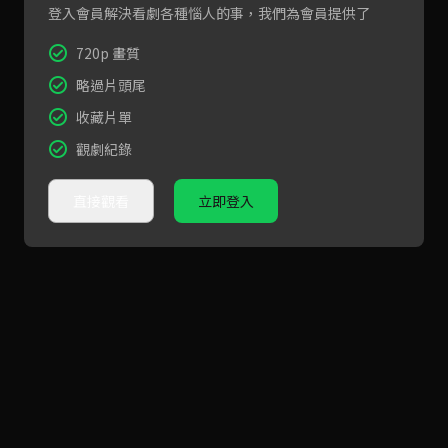
登入會員解決看劇各種惱人的事，我們為會員提供了
720p 畫質
略過片頭尾
收藏片單
觀劇紀錄
直接觀看
立即登入