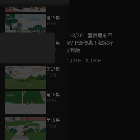
第15集
好康資訊
9分鐘
7/21-8/20，盛夏追劇祭
升級VIP最優惠！獨家好
第16集
戲看到飽
9分鐘
7月21日
-
8月20日
第17集
9分鐘
第18集
9分鐘
第19集
9分鐘