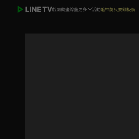
戲劇
動畫
綜藝
更多
活動
追神劇只要銅板價
ELTV｜淘氣鬼小鎮