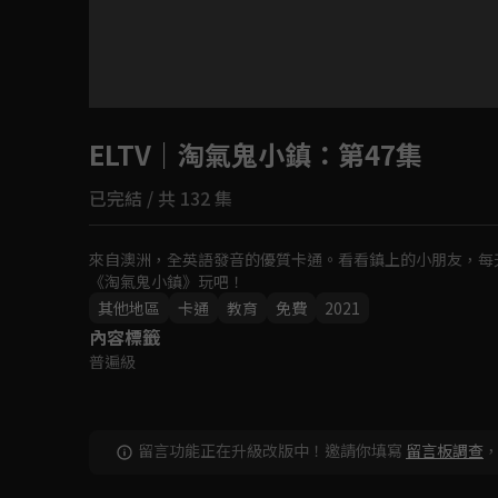
目前未允許這部影片在你所在的地區播放
ELTV｜淘氣鬼小鎮
如有不便請見諒
：第47集
已完結 / 共 132 集
回首頁
來自澳洲，全英語發音的優質卡通。看看鎮上的小朋友，每
《淘氣鬼小鎮》玩吧！
其他地區
卡通
教育
免費
2021
內容標籤
普遍級
留言功能正在升級改版中！邀請你填寫
留言板調查