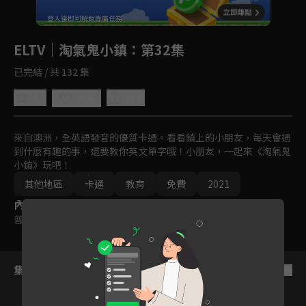
回首頁
登入後即可解鎖專屬任務
Play
ELTV｜淘氣鬼小鎮
：第32集
已完結 / 共 132 集
5.0
分享
收藏
來自澳洲，全英語發音的優質卡通。看看鎮上的小朋友，每天會遇
到什麼有趣的事，還要教你英文單字哦！小朋友，一起來《淘氣鬼
小鎮》玩吧！
其他地區
卡通
教育
免費
2021
內容標籤
普遍級
集數列表
反序