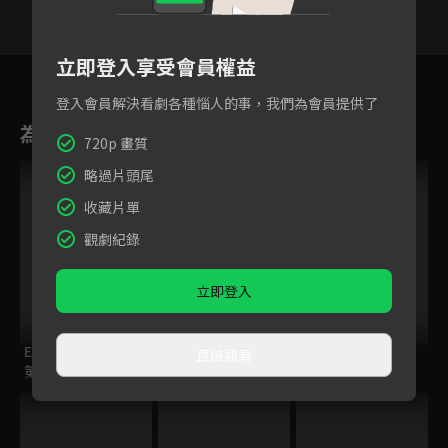
立即登入享受會員權益
29
30
31
32
33
34
3
登入會員解決看劇各種惱人的事，我們為會員提供了
為您推薦
720p 畫質
略過片頭尾
收藏片單
觀劇紀錄
立即登入
ELTV｜童話任意門
ENDRO！
籃球少年王
直接觀看
第一季