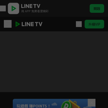
開啟
用 APP 免費看更精彩
升級VIP
ELTV｜淘氣鬼小鎮
目前未允許這部影片在你所在的地區播放
如有不便請見諒
Unmute
玩遊戲 賺POINTS！