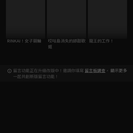
RINKAI！女子競輪
哎咕島消失的舔甜歌
龍王的工作！
姬
留言功能正在升級改版中！邀請你填寫
留言板調查
，
顯示更多
一起共創新版留言功能！