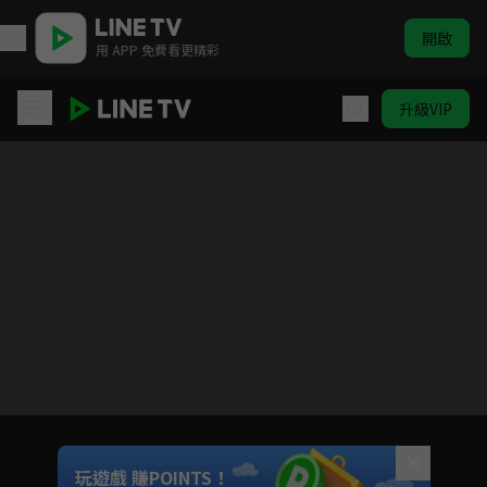
開啟
用 APP 免費看更精彩
升級VIP
ELTV｜淘氣鬼小鎮
目前未允許這部影片在你所在的地區播放
如有不便請見諒
Unmute
玩遊戲 賺POINTS！