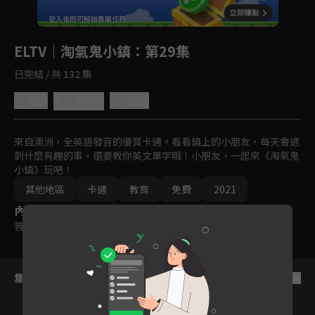
回首頁
登入後即可解鎖專屬任務
Play
ELTV｜淘氣鬼小鎮
：第29集
已完結 / 共 132 集
5.0
分享
收藏
來自澳洲，全英語發音的優質卡通。看看鎮上的小朋友，每天會遇
到什麼有趣的事，還要教你英文單字哦！小朋友，一起來《淘氣鬼
小鎮》玩吧！
其他地區
卡通
教育
免費
2021
內容標籤
普遍級
集數列表
反序