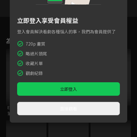
立即登入享受會員權益
26
27
28
29
30
31
3
登入會員解決看劇各種惱人的事，我們為會員提供了
為您推薦
720p 畫質
略過片頭尾
收藏片單
觀劇紀錄
立即登入
ELTV｜童話任意門
ENDRO！
籃球少年王
直接觀看
第一季