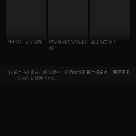
RINKAI！女子競輪
哎咕島消失的舔甜歌
龍王的工作！
姬
留言功能正在升級改版中！邀請你填寫
留言板調查
，
顯示更多
一起共創新版留言功能！