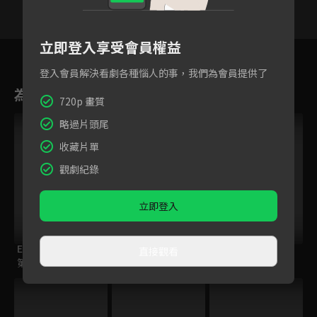
立即登入享受會員權益
23
24
25
26
27
28
2
登入會員解決看劇各種惱人的事，我們為會員提供了
為您推薦
720p 畫質
略過片頭尾
收藏片單
觀劇紀錄
立即登入
ELTV｜童話任意門
ENDRO！
籃球少年王
直接觀看
第一季