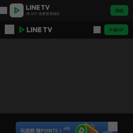
開啟
用 APP 免費看更精彩
升級VIP
ELTV｜淘氣鬼小鎮
目前未允許這部影片在你所在的地區播放
如有不便請見諒
Unmute
玩遊戲 賺POINTS！