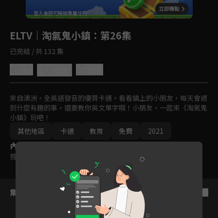
回首頁
登入後即可解鎖專屬任務
Play
ELTV｜淘氣鬼小鎮
：第26集
已完結 / 共 132 集
5.0
分享
收藏
來自澳洲，全英語發音的優質卡通。看看鎮上的小朋友，每天會遇
到什麼有趣的事，還要教你英文單字哦！小朋友，一起來《淘氣鬼
小鎮》玩吧！
其他地區
卡通
教育
免費
2021
內容標籤
普遍級
集數列表
反序