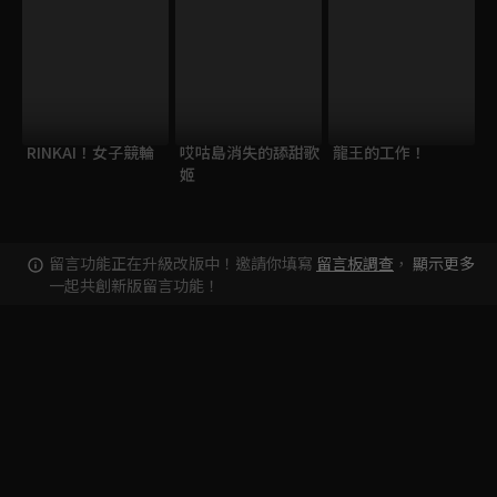
RINKAI！女子競輪
哎咕島消失的舔甜歌
龍王的工作！
姬
留言功能正在升級改版中！邀請你填寫
留言板調查
，
顯示更多
一起共創新版留言功能！