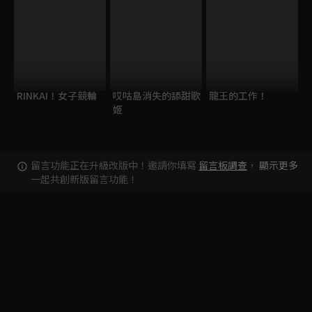
RINKAI！女子競輪
哎咕島消失的舔甜歌
龍王的工作！
姬
留言功能正在升級改版中！邀請你填寫
留言板調查
，
顯示更多
一起共創新版留言功能！