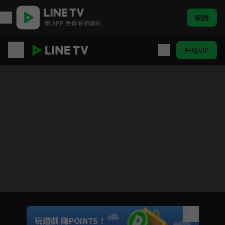
開啟
用 APP 免費看更精彩
升級VIP
ELTV｜淘氣鬼小鎮
目前未允許這部影片在你所在的地區播放
如有不便請見諒
Unmute
玩遊戲 賺POINTS！