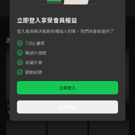
立即登入享受會員權益
18
19
20
21
22
23
2
登入會員解決看劇各種惱人的事，我們為會員提供了
為您推薦
720p 畫質
略過片頭尾
收藏片單
觀劇紀錄
立即登入
ELTV｜童話任意門
ENDRO！
籃球少年王
直接觀看
第一季