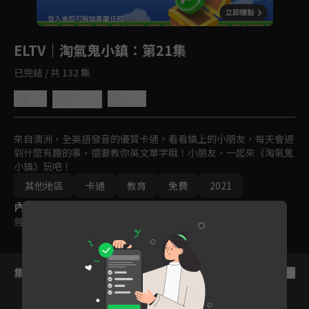
回首頁
登入後即可解鎖專屬任務
Play
ELTV｜淘氣鬼小鎮
：第21集
已完結 / 共 132 集
5.0
分享
收藏
來自澳洲，全英語發音的優質卡通。看看鎮上的小朋友，每天會遇
到什麼有趣的事，還要教你英文單字哦！小朋友，一起來《淘氣鬼
小鎮》玩吧！
其他地區
卡通
教育
免費
2021
內容標籤
普遍級
集數列表
反序