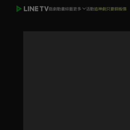
戲劇
動畫
綜藝
更多
活動
追神劇只要銅板價
ELTV｜淘氣鬼小鎮