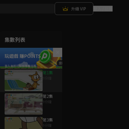
升級 VIP
登入 / 註冊
集數列表
玩遊戲 賺POINTS！
第1集
9分鐘
第2集
9分鐘
第3集
9分鐘