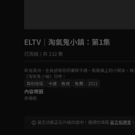
目前未允許這部影片在你所在的地區播放
ELTV｜淘氣鬼小鎮
如有不便請見諒
：第1集
已完結 / 共 132 集
回首頁
來自澳洲，全英語發音的優質卡通。看看鎮上的小朋友，每
《淘氣鬼小鎮》玩吧！
其他地區
卡通
教育
免費
2021
內容標籤
普遍級
留言功能正在升級改版中！邀請你填寫
留言板調查