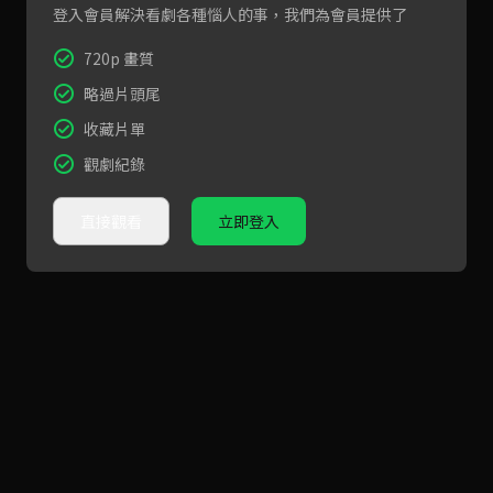
登入會員解決看劇各種惱人的事，我們為會員提供了
720p 畫質
略過片頭尾
收藏片單
觀劇紀錄
直接觀看
立即登入