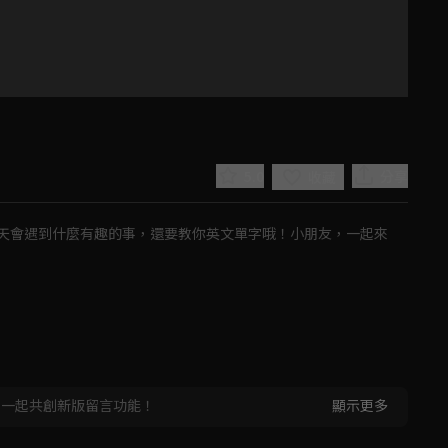
5.0
分享
收藏
天會遇到什麼有趣的事，還要教你英文單字哦！小朋友，一起來
Play
Video
，一起共創新版留言功能！
顯示更多