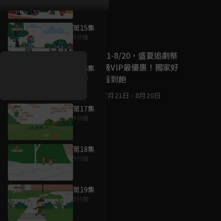
第15集
好康資訊
9分鐘
7/21-8/20，盛夏追劇祭
升級VIP最優惠！獨家好
第16集
戲看到飽
9分鐘
7月21日
-
8月20日
第17集
9分鐘
第18集
9分鐘
第19集
9分鐘