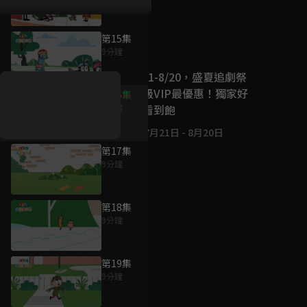
第15集
好康資訊
9分鐘
7/21-8/20，盛夏追劇祭
升級VIP最優惠！獨家好
第16集
戲看到飽
9分鐘
7月21日
-
8月20日
第17集
9分鐘
第18集
9分鐘
第19集
9分鐘