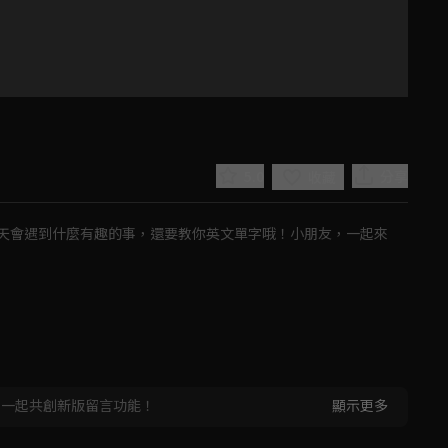
5.0
分享
收藏
天會遇到什麼有趣的事，還要教你英文單字哦！小朋友，一起來
Play
Video
，一起共創新版留言功能！
顯示更多