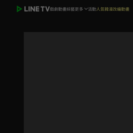
戲劇
動畫
綜藝
更多
活動
人氣韓漫改編動畫
ELTV｜淘氣鬼小鎮