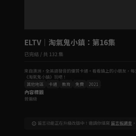
目前未允許這部影片在你所在的地區播放
ELTV｜淘氣鬼小鎮
如有不便請見諒
：第16集
已完結 / 共 132 集
回首頁
來自澳洲，全英語發音的優質卡通。看看鎮上的小朋友，每
《淘氣鬼小鎮》玩吧！
其他地區
卡通
教育
免費
2021
內容標籤
普遍級
留言功能正在升級改版中！邀請你填寫
留言板調查