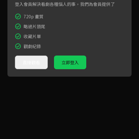
登入會員解決看劇各種惱人的事，我們為會員提供了
720p 畫質
略過片頭尾
收藏片單
觀劇紀錄
直接觀看
立即登入