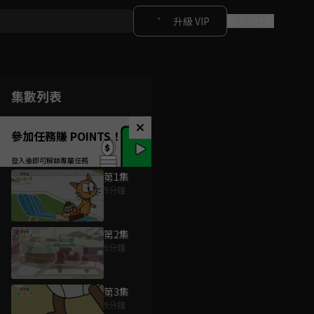
升級 VIP
登入 / 註冊
集數列表
參加任務賺 POINTS！
第1集
9分鐘
第2集
9分鐘
第3集
9分鐘