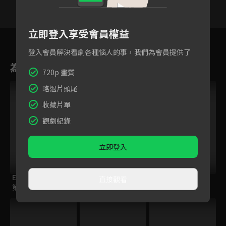
立即登入享受會員權益
116
117
118
119
120
121
12
登入會員解決看劇各種惱人的事，我們為會員提供了
為您推薦
720p 畫質
略過片頭尾
收藏片單
觀劇紀錄
立即登入
ELTV｜童話任意門
ENDRO！
籃球少年王
直接觀看
第一季