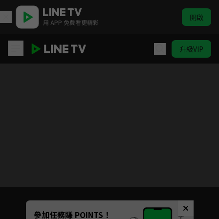
開啟
用 APP 免費看更精彩
升級VIP
ELTV｜淘氣鬼小鎮
目前未允許這部影片在你所在的地區播放
如有不便請見諒
Unmute
參加任務賺 POINTS！