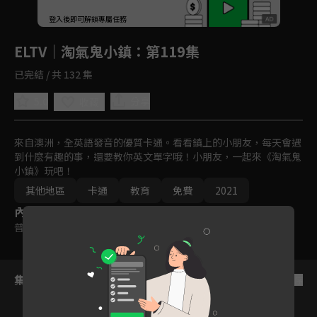
回首頁
登入後即可解鎖專屬任務
Play
ELTV｜淘氣鬼小鎮
：第119集
已完結 / 共 132 集
5.0
分享
收藏
來自澳洲，全英語發音的優質卡通。看看鎮上的小朋友，每天會遇
到什麼有趣的事，還要教你英文單字哦！小朋友，一起來《淘氣鬼
小鎮》玩吧！
其他地區
卡通
教育
免費
2021
內容標籤
普遍級
集數列表
反序