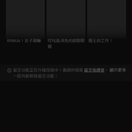
RINKAI！女子競輪
哎咕島消失的舔甜歌
龍王的工作！
姬
留言功能正在升級改版中！邀請你填寫
留言板調查
，
顯示更多
一起共創新版留言功能！