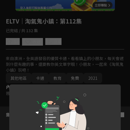
回首頁
登入後即可解鎖專屬任務
Play
ELTV｜淘氣鬼小鎮
：第112集
已完結 / 共 132 集
5.0
分享
收藏
來自澳洲，全英語發音的優質卡通。看看鎮上的小朋友，每天會遇
到什麼有趣的事，還要教你英文單字哦！小朋友，一起來《淘氣鬼
小鎮》玩吧！
其他地區
卡通
教育
免費
2021
內容標籤
普遍級
集數列表
反序