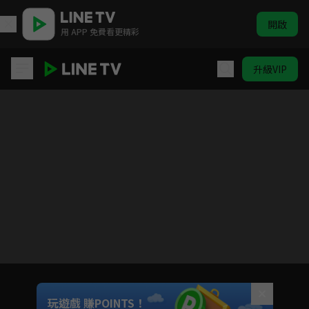
開啟
用 APP 免費看更精彩
升級VIP
ELTV｜淘氣鬼小鎮
目前未允許這部影片在你所在的地區播放
如有不便請見諒
Unmute
玩遊戲 賺POINTS！