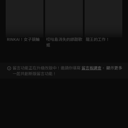
RINKAI！女子競輪
哎咕島消失的舔甜歌
龍王的工作！
姬
留言功能正在升級改版中！邀請你填寫
留言板調查
，
顯示更多
一起共創新版留言功能！