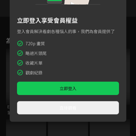
立即登入享受會員權益
109
110
111
112
113
114
11
登入會員解決看劇各種惱人的事，我們為會員提供了
為您推薦
720p 畫質
略過片頭尾
收藏片單
觀劇紀錄
立即登入
ELTV｜童話任意門
ENDRO！
籃球少年王
直接觀看
第一季