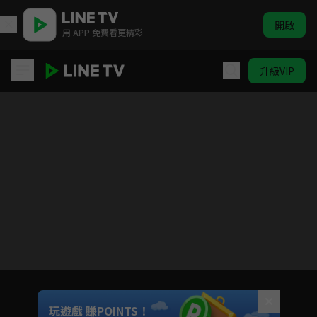
開啟
用 APP 免費看更精彩
升級VIP
ELTV｜巴塔木 嗚啦啦
目前未允許這部影片在你所在的地區播放
如有不便請見諒
Unmute
玩遊戲 賺POINTS！