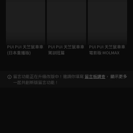
PUI PUI 天竺鼠車車
PUI PUI 天竺鼠車車
PUI PUI 天竺鼠車車
(日本重播版)
駕訓班篇
電影版 MOLMAX
留言功能正在升級改版中！邀請你填寫
留言板調查
，
顯示更多
一起共創新版留言功能！