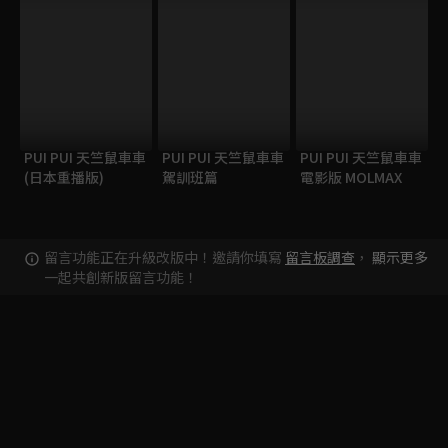
PUI PUI 天竺鼠車車
PUI PUI 天竺鼠車車
PUI PUI 天竺鼠車車
(日本重播版)
駕訓班篇
電影版 MOLMAX
留言功能正在升級改版中！邀請你填寫
留言板調查
，
顯示更多
一起共創新版留言功能！