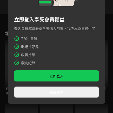
1
2
3
4
5
6
立即登入享受會員權益
登入會員解決看劇各種惱人的事，我們為會員提供了
為您推薦
720p 畫質
VIP
略過片頭尾
收藏片單
觀劇紀錄
立即登入
ELTV｜巴塔木 學學
(中) 麵包超人電影
PUI PUI 天竺鼠車車
直接觀看
樂
版：樂波莉與暖呼呼
禮物