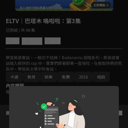
回首頁
登入後即可解鎖專屬任務
Play
ELTV｜巴塔木 嗚啦啦
：第3集
已完結 / 共 96 集
0.0
分享
收藏
學習英語會話，一點也不枯燥！Badanamu 說唱系列，將英語會
話融入輕快的 rap 中，寶寶們跟著節奏一起唱唸，在輕鬆快樂的氣
氛中，學習英文單字和會話。
卡通
教育
歐美
免費
2016
唱跳
內容標籤
普遍級
集數列表
反序