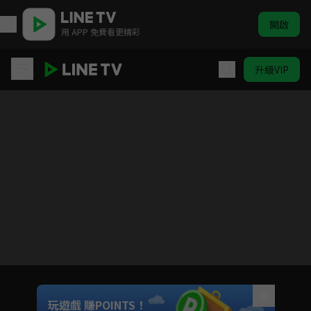
開啟
用 APP 免費看更精彩
升級VIP
ELTV｜巴塔木 嗚啦啦
目前未允許這部影片在你所在的地區播放
如有不便請見諒
Unmute
玩遊戲 賺POINTS！