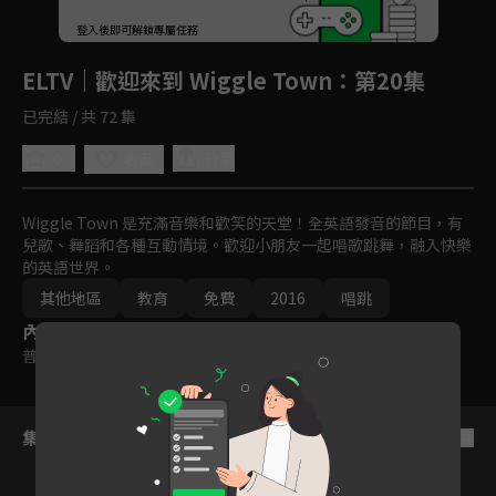
回首頁
登入後即可解鎖專屬任務
Play
ELTV｜歡迎來到 Wiggle Town
：第20集
已完結 / 共 72 集
0.0
分享
收藏
Wiggle Town 是充滿音樂和歡笑的天堂！全英語發音的節目，有
兒歌、舞蹈和各種互動情境。歡迎小朋友一起唱歌跳舞，融入快樂
的英語世界。
其他地區
教育
免費
2016
唱跳
內容標籤
普遍級
集數列表
反序