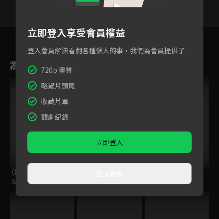
立即登入享受會員權益
17
18
19
20
21
22
2
登入會員解決看劇各種惱人的事，我們為會員提供了
為您推薦
720p 畫質
略過片頭尾
收藏片單
觀劇紀錄
立即登入
(國語)汪汪隊立大功
ELTV｜巴塔木 說故
(國語)小怪獸阿蒙
直接觀看
S9
事