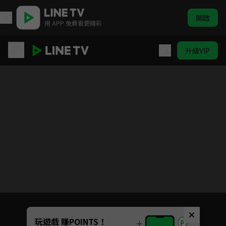
開啟
用 APP 免費看更精彩
升級VIP
ELTV｜歡迎來到 Wiggle Town
目前未允許這部影片在你所在的地區播放
如有不便請見諒
Unmute
玩遊戲 賺POINTS！