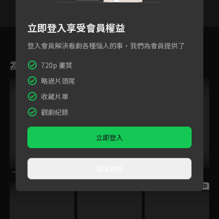
立即登入享受會員權益
31
32
33
34
35
36
登入會員解決看劇各種惱人的事，我們為會員提供了
為您推薦
720p 畫質
略過片頭尾
收藏片單
觀劇紀錄
立即登入
直接觀看
一半天堂
張衛國的夏天
意亂情迷
跟播中