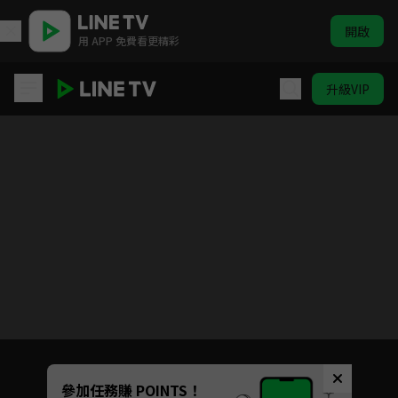
開啟
用 APP 免費看更精彩
升級VIP
ELTV｜童話任意門 第三季
目前未允許這部影片在你所在的地區播放
如有不便請見諒
Unmute
參加任務賺 POINTS！