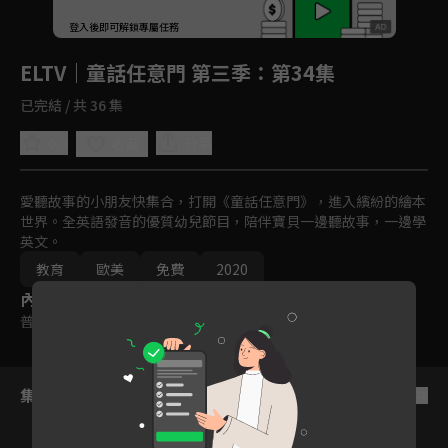
回首頁
登入後即可解鎖專屬任務
Play
ELTV｜童話任意門 第三季
：第34集
已完結 / 共 36 集
0.0
分享
收藏
愛聽故事的小朋友快集合，打開《童話任意門》，進入繽紛的繪本
世界。全英語發音的優質幼兒節目，陪伴寶貝一邊聽故事，一邊學
英文。
教育
歐美
免費
2020
內容標籤
普遍級
集數列表
反序