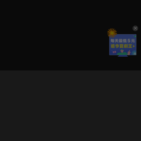
立即登入享受會員權益。
解鎖更多專屬功能，追劇更便利！
登入 / 註冊