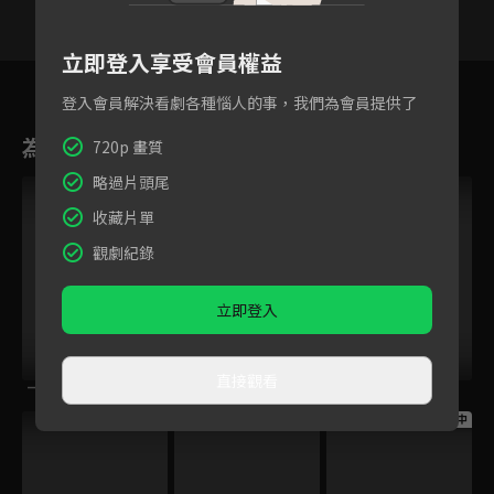
立即登入享受會員權益
29
30
31
32
33
34
3
登入會員解決看劇各種惱人的事，我們為會員提供了
為您推薦
720p 畫質
略過片頭尾
收藏片單
觀劇紀錄
立即登入
直接觀看
一半天堂
張衛國的夏天
意亂情迷
跟播中