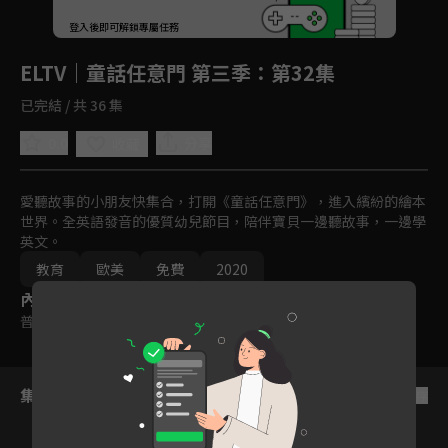
回首頁
登入後即可解鎖專屬任務
Play
ELTV｜童話任意門 第三季
：第32集
已完結 / 共 36 集
0.0
分享
收藏
愛聽故事的小朋友快集合，打開《童話任意門》，進入繽紛的繪本
世界。全英語發音的優質幼兒節目，陪伴寶貝一邊聽故事，一邊學
英文。
教育
歐美
免費
2020
內容標籤
普遍級
集數列表
反序