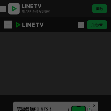
開啟
用 APP 免費看更精彩
升級VIP
ELTV｜童話任意門 第三季
目前未允許這部影片在你所在的地區播放
如有不便請見諒
Unmute
玩遊戲 賺POINTS！