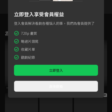
立即登入享受會員權益
15
16
17
18
19
20
2
登入會員解決看劇各種惱人的事，我們為會員提供了
為您推薦
720p 畫質
略過片頭尾
收藏片單
觀劇紀錄
立即登入
直接觀看
一半天堂
張衛國的夏天
意亂情迷
跟播中