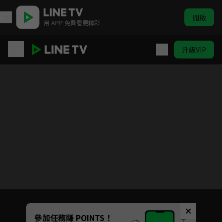
開啟
用 APP 免費看更精彩
升級VIP
ELTV｜童話任意門 第三季
目前未允許這部影片在你所在的地區播放
如有不便請見諒
Unmute
參加任務賺 POINTS！