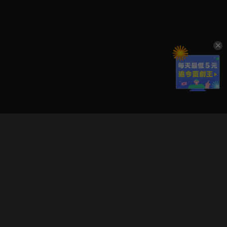
立即登入享受會員權益。
解鎖更多專屬功能，追劇更便利！
登入 / 註冊