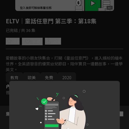
回首頁
登入後即可解鎖專屬任務
Play
ELTV｜童話任意門 第三季
：第18集
已完結 / 共 36 集
0.0
分享
收藏
愛聽故事的小朋友快集合，打開《童話任意門》，進入繽紛的繪本
世界。全英語發音的優質幼兒節目，陪伴寶貝一邊聽故事，一邊學
英文。
教育
歐美
免費
2020
內容標籤
普遍級
集數列表
反序