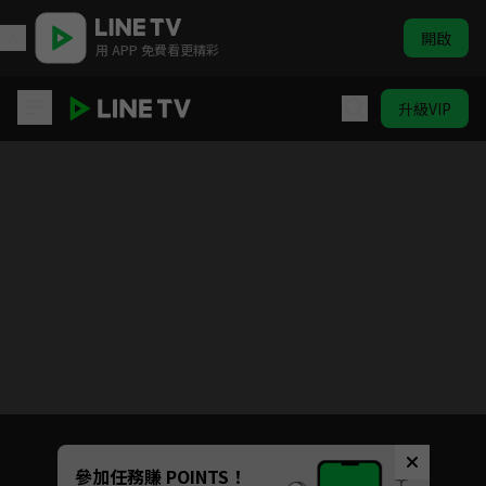
開啟
用 APP 免費看更精彩
升級VIP
ELTV｜童話任意門 第三季
目前未允許這部影片在你所在的地區播放
如有不便請見諒
Unmute
參加任務賺 POINTS！