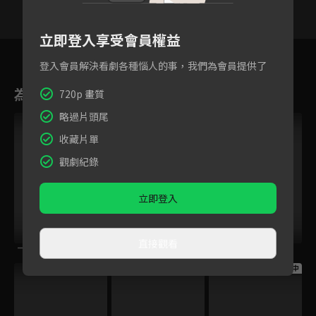
立即登入享受會員權益
13
14
15
16
17
18
1
登入會員解決看劇各種惱人的事，我們為會員提供了
為您推薦
720p 畫質
略過片頭尾
收藏片單
觀劇紀錄
立即登入
直接觀看
一半天堂
張衛國的夏天
意亂情迷
跟播中