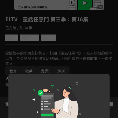
回首頁
登入後即可解鎖專屬任務
Play
ELTV｜童話任意門 第三季
：第16集
已完結 / 共 36 集
0.0
分享
收藏
愛聽故事的小朋友快集合，打開《童話任意門》，進入繽紛的繪本
世界。全英語發音的優質幼兒節目，陪伴寶貝一邊聽故事，一邊學
英文。
教育
歐美
免費
2020
內容標籤
普遍級
集數列表
反序