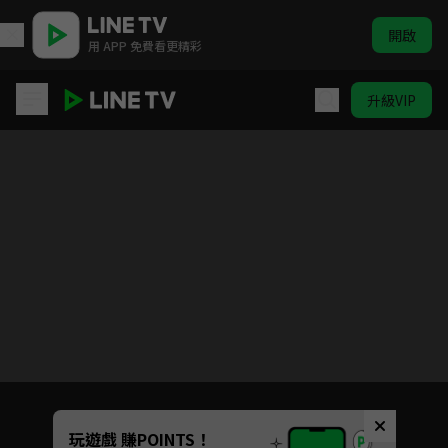
開啟
用 APP 免費看更精彩
升級VIP
ELTV｜童話任意門 第三季
目前未允許這部影片在你所在的地區播放
如有不便請見諒
Unmute
玩遊戲 賺POINTS！