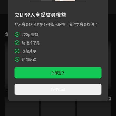
立即登入享受會員權益
7
8
9
10
11
12
1
登入會員解決看劇各種惱人的事，我們為會員提供了
為您推薦
720p 畫質
略過片頭尾
收藏片單
觀劇紀錄
立即登入
直接觀看
一半天堂
張衛國的夏天
意亂情迷
跟播中