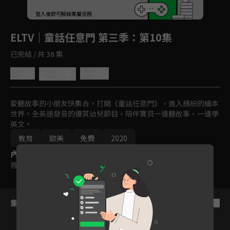
回首頁
登入後即可解鎖專屬任務
Play
ELTV｜童話任意門 第三季
：第10集
已完結 / 共 36 集
0.0
分享
收藏
愛聽故事的小朋友快集合，打開《童話任意門》，進入繽紛的繪本
世界。全英語發音的優質幼兒節目，陪伴寶貝一邊聽故事，一邊學
英文。
教育
歐美
免費
2020
內容標籤
普遍級
集數列表
反序