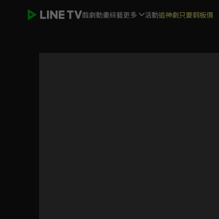
戲劇
動畫
綜藝
更多
活動
追神劇只要銅板價
ELTV｜貓頭鷹探險隊