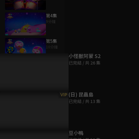
第4集
9分鐘
為您推薦
第5集
10分鐘
小怪獸阿蒙 S2
已完結 / 共 26 集
第6集
9分鐘
第7集
(日) 昆蟲島
VIP
10分鐘
已完結 / 共 13 集
第8集
10分鐘
豆小鴨