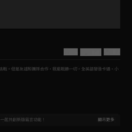
0.0
分享
收藏
挑戰。但是友誼和團隊合作，就能戰勝一切。全英語發音卡通，小
Play
Video
，一起共創新版留言功能！
顯示更多