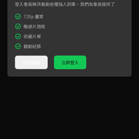
登入會員解決看劇各種惱人的事，我們為會員提供了
720p 畫質
略過片頭尾
收藏片單
觀劇紀錄
直接觀看
立即登入