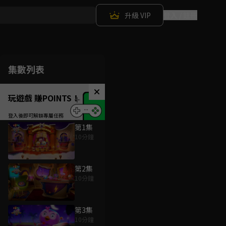
升級 VIP
登入 / 註冊
集數列表
玩遊戲 賺POINTS！
第1集
10分鐘
第2集
10分鐘
第3集
10分鐘