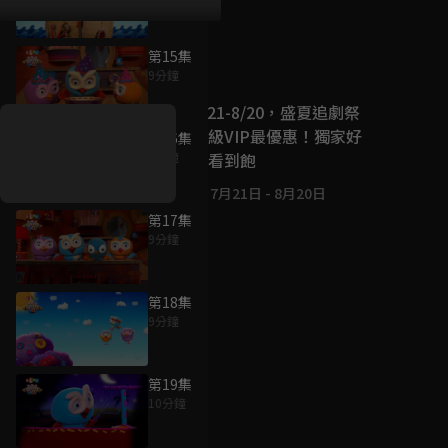
第15集
好康資訊
9分鐘
7/21-8/20，盛夏追劇祭
升級VIP最優惠！獨家好
第16集
戲看到飽
9分鐘
7月21日
-
8月20日
第17集
9分鐘
第18集
9分鐘
第19集
10分鐘