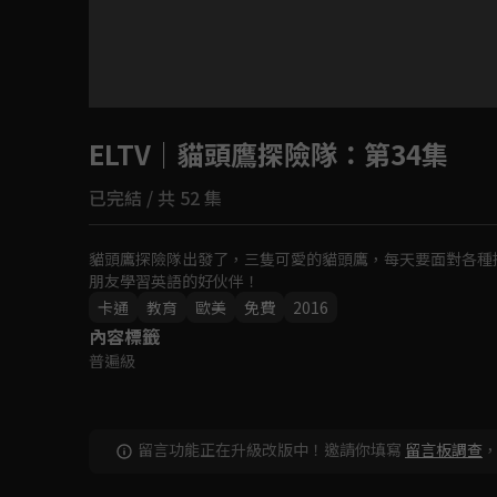
目前未允許這部影片在你所在的地區播放
ELTV｜貓頭鷹探險隊
如有不便請見諒
：第34集
已完結 / 共 52 集
回首頁
貓頭鷹探險隊出發了，三隻可愛的貓頭鷹，每天要面對各種
朋友學習英語的好伙伴！
卡通
教育
歐美
免費
2016
內容標籤
普遍級
留言功能正在升級改版中！邀請你填寫
留言板調查