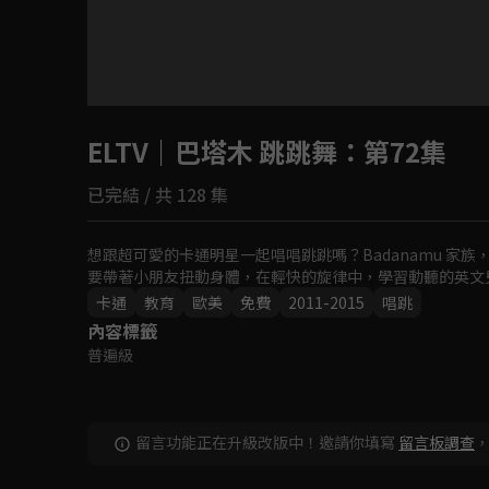
目前未允許這部影片在你所在的地區播放
ELTV｜巴塔木 跳跳舞
如有不便請見諒
：第72集
已完結 / 共 128 集
回首頁
想跟超可愛的卡通明星一起唱唱跳跳嗎？Badanamu 家族，
要帶著小朋友扭動身體，在輕快的旋律中，學習動聽的英文
卡通
教育
歐美
免費
2011-2015
唱跳
內容標籤
普遍級
留言功能正在升級改版中！邀請你填寫
留言板調查