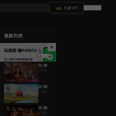
升級 VIP
登入 / 註冊
集數列表
玩遊戲 賺POINTS！
第1集
8分鐘
第2集
8分鐘
第3集
8分鐘