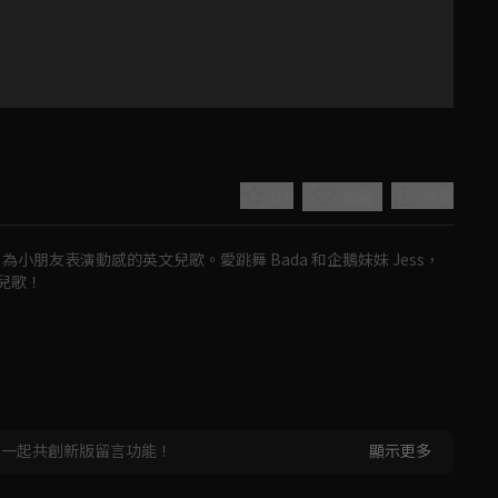
0.0
分享
收藏
為小朋友表演動感的英文兒歌。愛跳舞 Bada 和企鵝妹妹 Jess，
兒歌！
Play
Video
，一起共創新版留言功能！
顯示更多