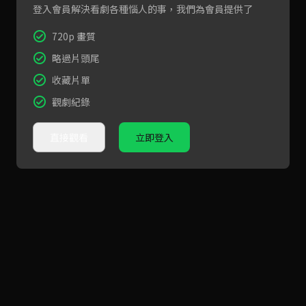
登入會員解決看劇各種惱人的事，我們為會員提供了
720p 畫質
略過片頭尾
收藏片單
觀劇紀錄
直接觀看
立即登入