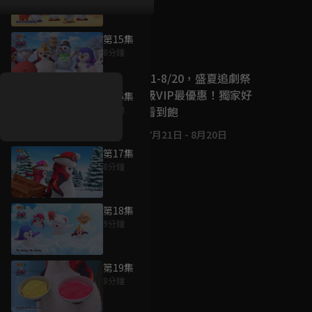
第15集
好康資訊
8分鐘
7/21-8/20，盛夏追劇祭
升級VIP最優惠！獨家好
第16集
戲看到飽
8分鐘
7月21日
-
8月20日
第17集
8分鐘
第18集
9分鐘
第19集
8分鐘