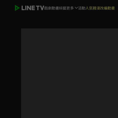
戲劇
動畫
綜藝
更多
活動
人氣韓漫改編動畫
ELTV｜巴塔木 跳跳舞