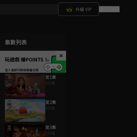
升級 VIP
登入 / 註冊
集數列表
玩遊戲 賺POINTS！
第1集
8分鐘
第2集
8分鐘
第3集
8分鐘