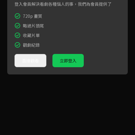
登入會員解決看劇各種惱人的事，我們為會員提供了
720p 畫質
略過片頭尾
收藏片單
觀劇紀錄
直接觀看
立即登入