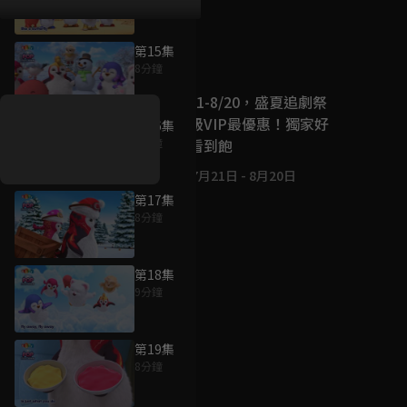
第15集
好康資訊
8分鐘
7/21-8/20，盛夏追劇祭
升級VIP最優惠！獨家好
第16集
戲看到飽
8分鐘
7月21日
-
8月20日
第17集
8分鐘
第18集
9分鐘
第19集
8分鐘