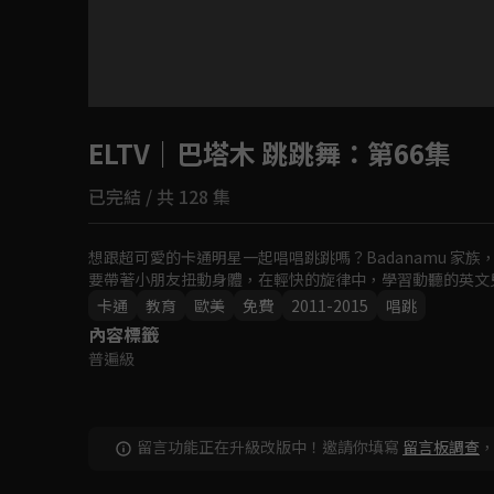
目前未允許這部影片在你所在的地區播放
ELTV｜巴塔木 跳跳舞
如有不便請見諒
：第66集
已完結 / 共 128 集
回首頁
想跟超可愛的卡通明星一起唱唱跳跳嗎？Badanamu 家族，
要帶著小朋友扭動身體，在輕快的旋律中，學習動聽的英文
卡通
教育
歐美
免費
2011-2015
唱跳
內容標籤
普遍級
留言功能正在升級改版中！邀請你填寫
留言板調查