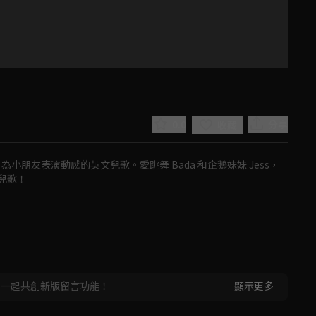
0.0
分享
收藏
為小朋友表演動感的英文兒歌。愛跳舞 Bada 和企鵝妹妹 Jess，
兒歌！
Play
Video
，一起共創新版留言功能！
顯示更多