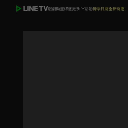
戲劇
動畫
綜藝
更多
活動
獨家日劇全新開播
ELTV｜巴塔木 跳跳舞