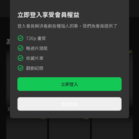
立即登入享受會員權益
2
3
4
5
6
7
8
登入會員解決看劇各種惱人的事，我們為會員提供了
720p 畫質
為您推薦
略過片頭尾
VIP
VIP
VIP
收藏片單
觀劇紀錄
立即登入
直接觀看
窺伺之眼
厄夜直播
女囚靈
VIP
VIP