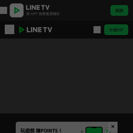
開啟
用 APP 免費看更精彩
升級VIP
ELTV｜巴塔木 跳跳舞
目前未允許這部影片在你所在的地區播放
如有不便請見諒
Unmute
玩遊戲 賺POINTS！