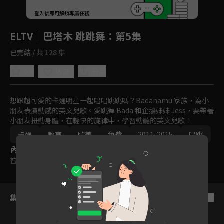
回首頁
登入後即可解鎖專屬任務
Play
ELTV｜巴塔木 跳跳舞
：第5集
已完結 / 共 128 集
0.0
分享
收藏
想跟超可愛的卡通明星一起唱唱跳跳嗎？Badanamu 家族，為小
朋友表演動感的英文兒歌。愛跳舞 Bada 和企鵝妹妹 Jess，要帶著
小朋友扭動身體，在輕快的旋律中，學習動聽的英文兒歌！
卡通
教育
歐美
免費
2011-2015
唱跳
內容標籤
普遍級
集數列表
反序