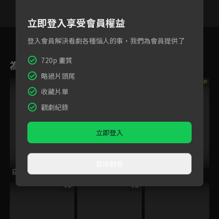
立即登入享受會員權益
46
47
48
49
50
51
5
登入會員解決看劇各種惱人的事，我們為會員提供了
720p 畫質
為您推薦
略過片頭尾
VIP
VIP
VIP
收藏片單
觀劇紀錄
立即登入
直接觀看
窺伺之眼
厄夜直播
女囚靈
VIP
VIP