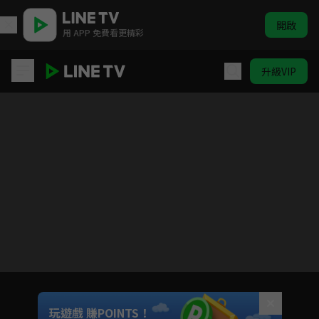
開啟
用 APP 免費看更精彩
升級VIP
ELTV｜巴塔木 跳跳舞
目前未允許這部影片在你所在的地區播放
如有不便請見諒
Unmute
玩遊戲 賺POINTS！