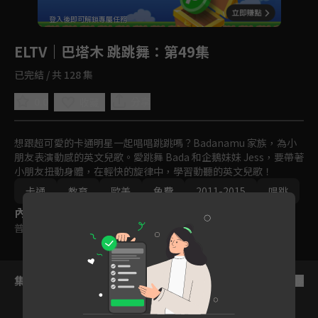
回首頁
登入後即可解鎖專屬任務
Play
ELTV｜巴塔木 跳跳舞
：第49集
已完結 / 共 128 集
0.0
分享
收藏
想跟超可愛的卡通明星一起唱唱跳跳嗎？Badanamu 家族，為小
朋友表演動感的英文兒歌。愛跳舞 Bada 和企鵝妹妹 Jess，要帶著
小朋友扭動身體，在輕快的旋律中，學習動聽的英文兒歌！
卡通
教育
歐美
免費
2011-2015
唱跳
內容標籤
普遍級
集數列表
反序