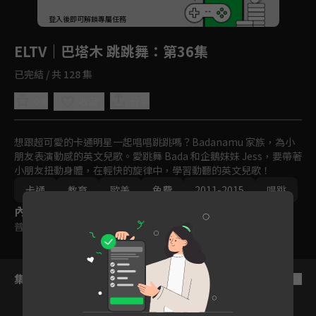
回首頁
登入後即可解鎖專屬任務
Play
ELTV｜巴塔木 跳跳舞
：第36集
已完結 / 共 128 集
0.0
分享
收藏
想跟超可愛的卡通明星一起唱唱跳跳嗎？Badanamu 家族，為小
朋友表演動感的英文兒歌。愛跳舞 Bada 和企鵝妹妹 Jess，要帶著
小朋友扭動身體，在輕快的旋律中，學習動聽的英文兒歌！
卡通
教育
歐美
免費
2011-2015
唱跳
內容標籤
普遍級
集數列表
反序