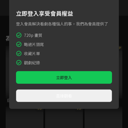
立即登入享受會員權益
33
34
35
36
37
38
3
登入會員解決看劇各種惱人的事，我們為會員提供了
720p 畫質
為您推薦
略過片頭尾
VIP
VIP
VIP
收藏片單
觀劇紀錄
立即登入
直接觀看
窺伺之眼
厄夜直播
女囚靈
VIP
VIP