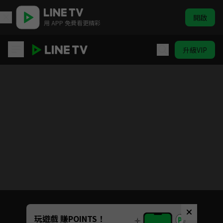
開啟
用 APP 免費看更精彩
升級VIP
ELTV｜巴塔木 跳跳舞
目前未允許這部影片在你所在的地區播放
如有不便請見諒
Unmute
玩遊戲 賺POINTS！