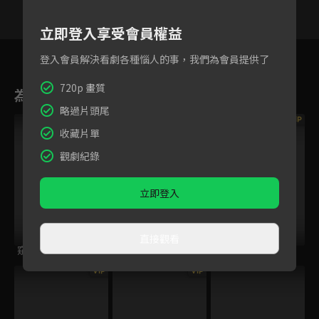
立即登入享受會員權益
26
27
28
29
30
31
3
登入會員解決看劇各種惱人的事，我們為會員提供了
720p 畫質
為您推薦
略過片頭尾
VIP
VIP
VIP
收藏片單
觀劇紀錄
立即登入
直接觀看
窺伺之眼
厄夜直播
女囚靈
VIP
VIP