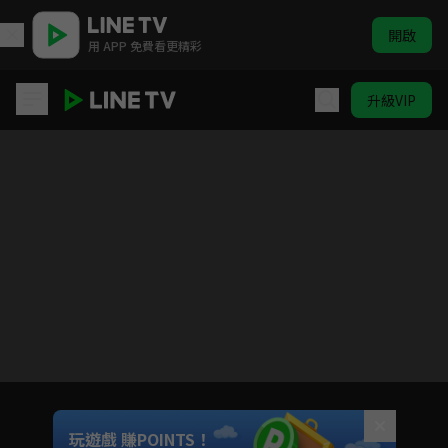
開啟
用 APP 免費看更精彩
升級VIP
ELTV｜巴塔木 跳跳舞
目前未允許這部影片在你所在的地區播放
如有不便請見諒
Unmute
玩遊戲 賺POINTS！