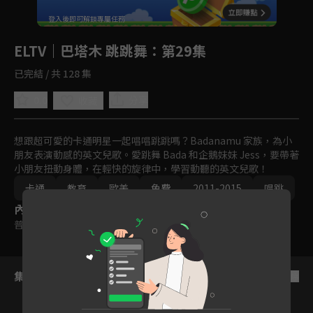
回首頁
登入後即可解鎖專屬任務
Play
ELTV｜巴塔木 跳跳舞
：第29集
已完結 / 共 128 集
0.0
分享
收藏
想跟超可愛的卡通明星一起唱唱跳跳嗎？Badanamu 家族，為小
朋友表演動感的英文兒歌。愛跳舞 Bada 和企鵝妹妹 Jess，要帶著
小朋友扭動身體，在輕快的旋律中，學習動聽的英文兒歌！
卡通
教育
歐美
免費
2011-2015
唱跳
內容標籤
普遍級
集數列表
反序