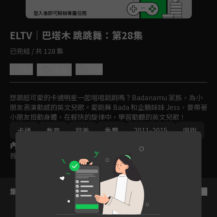
回首頁
登入後即可解鎖專屬任務
Play
ELTV｜巴塔木 跳跳舞
：第28集
已完結 / 共 128 集
0.0
分享
收藏
想跟超可愛的卡通明星一起唱唱跳跳嗎？Badanamu 家族，為小
朋友表演動感的英文兒歌。愛跳舞 Bada 和企鵝妹妹 Jess，要帶著
小朋友扭動身體，在輕快的旋律中，學習動聽的英文兒歌！
卡通
教育
歐美
免費
2011-2015
唱跳
內容標籤
普遍級
集數列表
反序