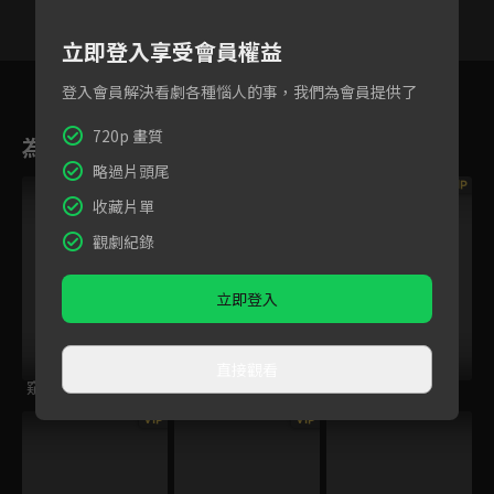
立即登入享受會員權益
25
26
27
28
29
30
3
登入會員解決看劇各種惱人的事，我們為會員提供了
720p 畫質
為您推薦
略過片頭尾
VIP
VIP
VIP
收藏片單
觀劇紀錄
立即登入
直接觀看
窺伺之眼
厄夜直播
女囚靈
VIP
VIP