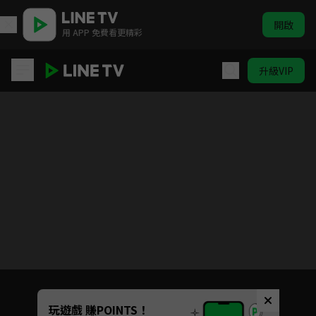
開啟
用 APP 免費看更精彩
升級VIP
ELTV｜巴塔木 跳跳舞
目前未允許這部影片在你所在的地區播放
如有不便請見諒
Unmute
玩遊戲 賺POINTS！