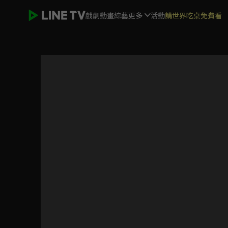
戲劇
動畫
綜藝
更多
活動
請世界吃桌免費看
ELTV｜巴塔木 說故事