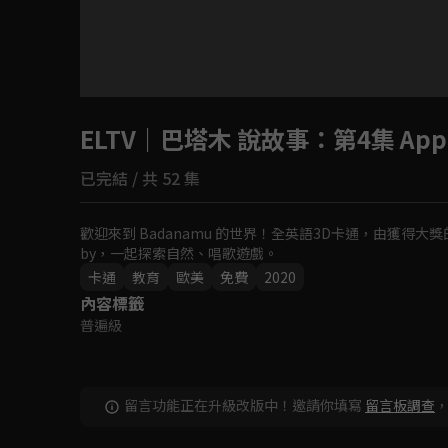
目前未允許這部影片在你所在的地區播放
ELTV｜巴塔木 說故事
如有不便請見諒
：第4集 Appl
已完結 / 共 52 集
回首頁
歡迎來到 Badanamu 的世界！全英語3D卡通，由獲得大獎的韓國
by，一起探索自然、唱歌遊戲。
卡通
教育
歐美
免費
2020
內容標籤
普遍級
留言功能正在升級改版中！邀請你填寫
留言板調查