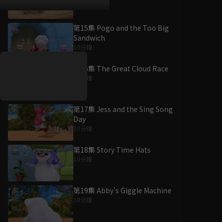
第15集 Pogo and the Too Big
好康資訊
Sandwich
10分鐘
7/21-8/20，盛夏追劇祭
升級VIP最優惠！獨家好
第16集 The Great Cloud Race
戲看到飽
10分鐘
7月21日
-
8月20日
第17集 Jess and the Sing Song
Day
10分鐘
第18集 Story Time Hats
10分鐘
第19集 Abby's Giggle Machine
10分鐘