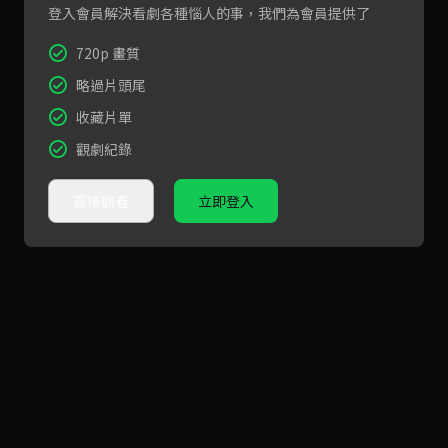
登入會員解決看劇各種惱人的事，我們為會員提供了
720p 畫質
略過片頭尾
收藏片單
觀劇紀錄
直接觀看
立即登入