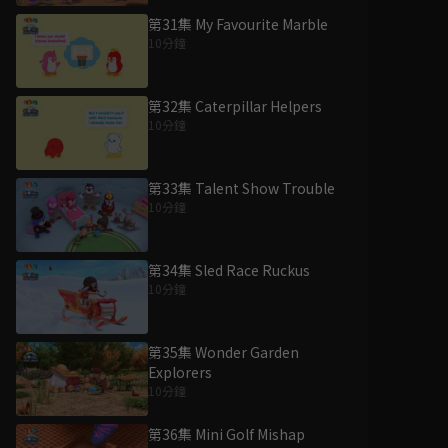
第31集 My Favourite Marble
10分鐘
第32集 Caterpillar Helpers
10分鐘
第33集 Talent Show Trouble
10分鐘
第34集 Sled Race Ruckus
10分鐘
第35集 Wonder Garden
Explorers
10分鐘
第36集 Mini Golf Mishap