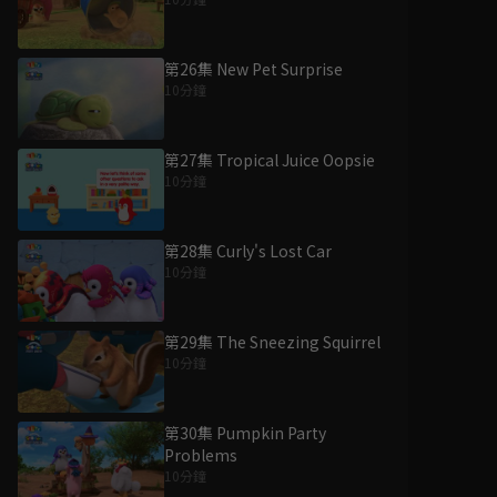
第26集 New Pet Surprise
10分鐘
第27集 Tropical Juice Oopsie
10分鐘
第28集 Curly's Lost Car
10分鐘
第29集 The Sneezing Squirrel
10分鐘
第30集 Pumpkin Party
Problems
10分鐘