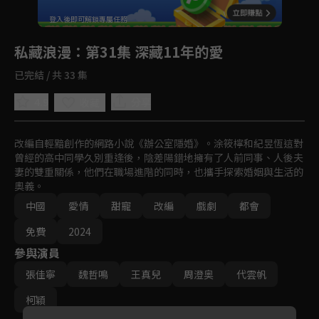
回首頁
登入後即可解鎖專屬任務
Play
私藏浪漫
：第31集 深藏11年的愛
已完結 / 共 33 集
4.9
分享
收藏
改編自輕黯創作的網路小說《辦公室隱婚》。涂筱檸和紀昱恆這對
曾經的高中同學久別重逢後，陰差陽錯地擁有了人前同事、人後夫
妻的雙重關係，他們在職場進階的同時，也攜手探索婚姻與生活的
奧義。
中國
愛情
甜寵
改編
戲劇
都會
免費
2024
參與演員
張佳寧
魏哲鳴
王真兒
周澄奥
代雲帆
柯穎