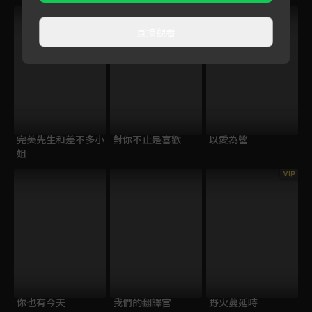
直接觀看
完美先生和差不多小
對你不止是喜歡
以愛為營
姐
VIP
你也有今天
我們的翻譯官
野火蔓延時