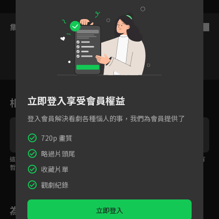
集數列表
反序
VIP
28
29
30
31
32
番外篇
立即登入享受會員權益
相關花絮
登入會員解決看劇各種惱人的事，我們為會員提供了
720p 畫質
略過片頭尾
這輩子最幸褔的事！魏
這麼可愛的願望怎麼
我的人生規劃裡一直有
哲鳴為張佳寧準備浪漫
忍！魏哲鳴聽到後直接
妳
收藏片單
婚禮
親下去
觀劇紀錄
為您推薦
立即登入