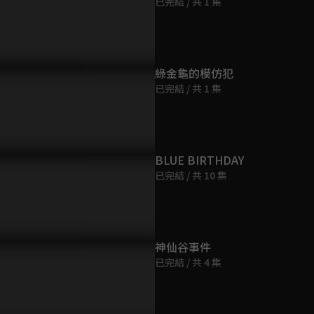
已完結 / 共 1 集
綠金龜的模仿犯
已完結 / 共 1 集
P08 預告：「我要的只是一個
法院還是一個公平的地方嗎？
呂雪鳳只想
道！」最終審判能否迎來曙
莊凱勛當眾揭發法官違反倫理
求兒子認罪
？
BLUE BIRTHDAY
已完結 / 共 10 集
神仙谷事件
已完結 / 共 4 集