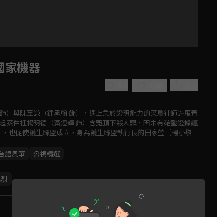
國家機器
4.8
分享
收藏
飾）與陳至謙（鍾承翰 飾），遇上急於證明能力的菜鳥律師許雁青
起案件裡楊明德（黃鐙輝 飾）含冤頂下殺人罪，因未有確鑿證據纏
件，也促使護生聯盟成立，身為護生聯盟執行長的田家瑩（楊小黎 
台語風華
公視精選
Play
楊烈
Video