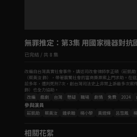
目前未允許這部影片在你所在的地區播放
無罪推定
如有不便請見諒
：第3集 用國家機器對抗
已完結 / 共 8 集
回首頁
改編自台灣真實社會事件，講述司改會律師李正碩（莊凱勛 
（蔡黃汝 飾），帶著震驚社會的富商撕票案上門求助。在這
訟多年，遭判死刑7次，創台灣司法史上非常上訴最多次案
飾）也全力協助。
改編
戲劇
台灣
懸疑
職場
劇情
免費
2024
參與演員
莊凱勛
蔡黃汝
鍾承翰
楊小黎
黃鐙輝
呂雪鳳
相關花絮