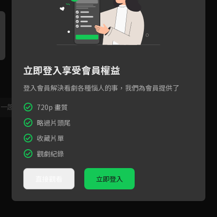
立即登入享受會員權益
黃鐙輝演講感動眾人同時自己
黃鐙輝監獄的噩夢即使回到家
E
也得到治癒！
仍如影隨形
公
光
登入會員解決看劇各種惱人的事，我們為會員提供了
，一起共創新版留言功能！
顯示更多
720p 畫質
略過片頭尾
收藏片單
觀劇紀錄
直接觀看
立即登入