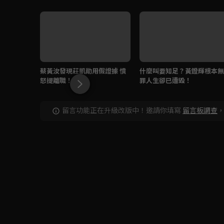
蔡黃汝發現莊凱勛用假證據 憤
什麼叫要知足？黃鐙輝根本無
怒提離職！
罪人生卻已遭毀！
留言功能正在升級改版中！邀請你填寫
留言板調查