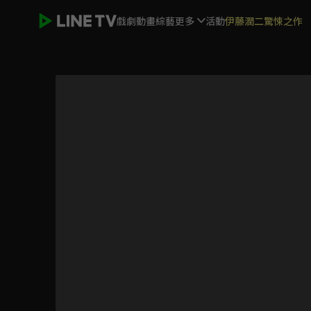
戲劇
動畫
綜藝
更多
活動
伊藤潤二驚悚之作
無罪推定