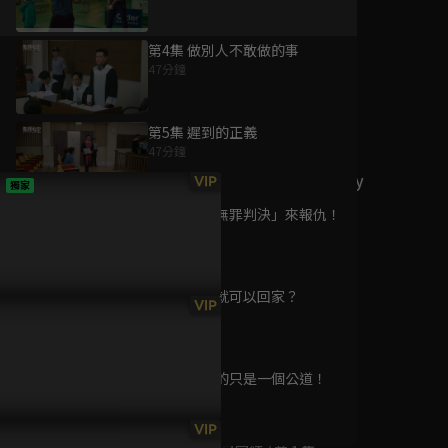
第4集 做別人不敢做的事
47分鐘
為您推薦
第5集 遲到的正義
47分鐘
2019 HIStory Party
VIP
獨家
精彩記錄
第6集 用「無罪判決」來報仇！
已完結 / 共 2 集
48分鐘
第7集 認罪就可以回家？
我是泰灣人
VIP
47分鐘
已完結 / 共 1 集
第8集 我要的只是一個公道！
56分鐘
畢業忌念冊
VIP