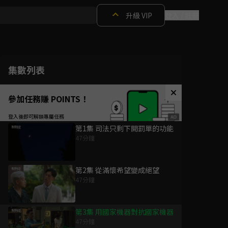
升級 VIP
登入 / 註冊
集數列表
參加任務賺 POINTS！
第1集 司法只剩下開罰單的功能
47分鐘
第2集 從滿懷希望變成絕望
47分鐘
第3集 用國家機器對抗國家機器
47分鐘