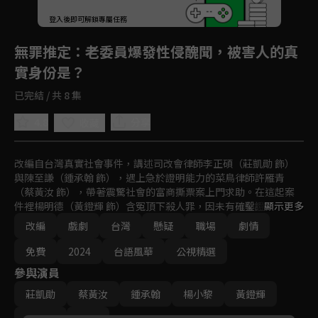
登入後即可解鎖專屬任務
Play
無罪推定
：老委員爆發性侵醜聞，被害人的真
實身份是？
已完結 / 共 8 集
4.8
分享
收藏
改編自台灣真實社會事件，講述司改會律師李正碩（莊凱勛 飾）
與陳至謙（鍾承翰 飾），遇上急於證明能力的菜鳥律師許雁青
（蔡黃汝 飾），帶著震驚社會的富商撕票案上門求助。在這起案
件裡楊明德（黃鐙輝 飾）含冤頂下殺人罪，因未有確鑿證據纏訟
顯示更多
多年，遭判死刑7次，創台灣司法史上非常上訴最多次案件，也促
改編
戲劇
台灣
懸疑
職場
劇情
使護生聯盟成立，身為護生聯盟執行長的田家瑩（楊小黎 飾）也
全力協助。
免費
2024
台語風華
公視精選
參與演員
莊凱勛
蔡黃汝
鍾承翰
楊小黎
黃鐙輝