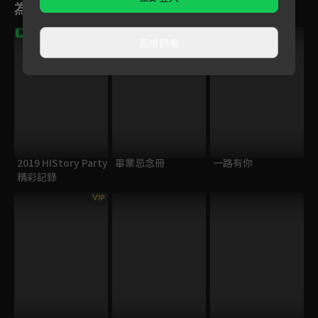
為您推薦
VIP
VIP
獨家
直接觀看
2019 HIStory Party
畢業忌念冊
一路有你
精彩記錄
VIP