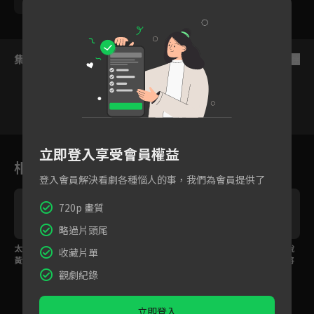
呂雪鳳
楊烈
集數列表
反序
1
2
3
4
5
6
立即登入享受會員權益
相關花絮
登入會員解決看劇各種惱人的事，我們為會員提供了
720p 畫質
略過片頭尾
就
太可怕了！警察竟將蔡
老委員爆發性侵醜聞，
「有沒有犯法不是你說
收藏片單
黃汝載到荒山野嶺丟棄
被害人的真實身份是？
的算」警察濫用職權將
護生聯盟全員逮捕
觀劇紀錄
立即登入