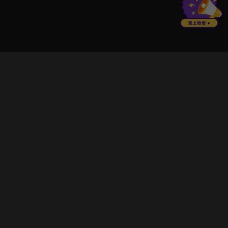
立即登入享受會員權益。
解鎖更多專屬功能，追劇更便利！
登入 / 註冊