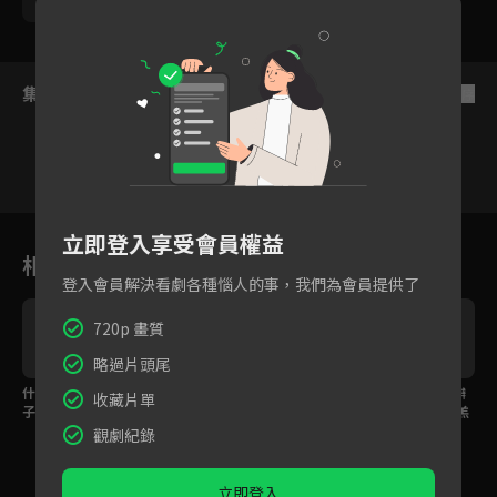
呂雪鳳
楊烈
集數列表
反序
1
2
3
4
5
6
立即登入享受會員權益
相關花絮
登入會員解決看劇各種惱人的事，我們為會員提供了
720p 畫質
略過片頭尾
什麼時候助人也要看面
EP06預告：廢死活動竟
蔡黃汝察覺警方疑偵辦
收藏片單
子？蔡黃汝與莊凱勛為
變鬥毆現場？蔡黃汝遭
失誤 黃鐙輝淪為代罪羔
性侵案爭執
警方強行逮捕！
羊！
觀劇紀錄
立即登入