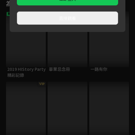
為您推薦
VIP
VIP
獨家
直接觀看
2019 HIStory Party
畢業忌念冊
一路有你
精彩記錄
VIP