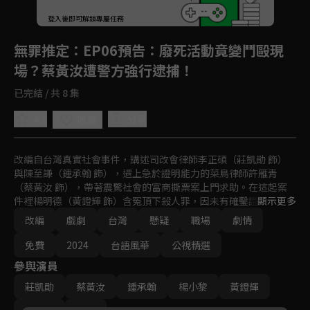
登入後即可解鎖專屬任務
Play
無罪推定
：EP06預告：廢死活動竟變鬥毆現
場？蔡黃汝遭警方強行逮捕！
已完結 / 共 8 集
4.8
分享
收藏
改編自台灣真實社會事件，講述司改會律師李正碩（莊凱勛 飾）
與陳至謙（鍾承翰 飾），遇上急於證明能力的菜鳥律師許雁青
（蔡黃汝 飾），帶著震驚社會的富商撕票案上門求助。在這起案
件裡楊明德（黃鐙輝 飾）含冤頂下殺人罪，因未有確鑿證據纏訟
顯示更多
多年，遭判死刑7次，創台灣司法史上非常上訴最多次案件，也促
改編
戲劇
台灣
懸疑
職場
劇情
使護生聯盟成立，身為護生聯盟執行長的田家瑩（楊小黎 飾）也
全力協助。
免費
2024
台語風華
公視精選
參與演員
莊凱勛
蔡黃汝
鍾承翰
楊小黎
黃鐙輝