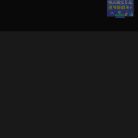
立即登入享受會員權益。
解鎖更多專屬功能，追劇更便利！
登入 / 註冊