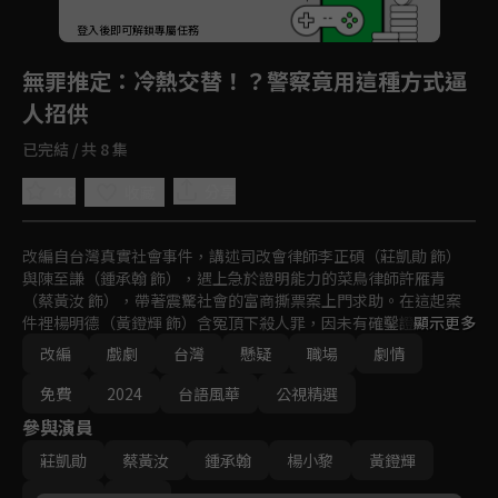
登入後即可解鎖專屬任務
Play
無罪推定
：冷熱交替！？警察竟用這種方式逼
人招供
已完結 / 共 8 集
4.8
分享
收藏
改編自台灣真實社會事件，講述司改會律師李正碩（莊凱勛 飾）
與陳至謙（鍾承翰 飾），遇上急於證明能力的菜鳥律師許雁青
（蔡黃汝 飾），帶著震驚社會的富商撕票案上門求助。在這起案
件裡楊明德（黃鐙輝 飾）含冤頂下殺人罪，因未有確鑿證據纏訟
顯示更多
多年，遭判死刑7次，創台灣司法史上非常上訴最多次案件，也促
改編
戲劇
台灣
懸疑
職場
劇情
使護生聯盟成立，身為護生聯盟執行長的田家瑩（楊小黎 飾）也
全力協助。
免費
2024
台語風華
公視精選
參與演員
莊凱勛
蔡黃汝
鍾承翰
楊小黎
黃鐙輝