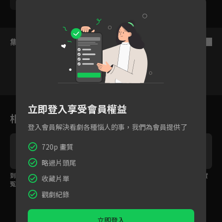
呂雪鳳
楊烈
集數列表
反序
1
2
3
4
5
6
立即登入享受會員權益
相關花絮
登入會員解決看劇各種惱人的事，我們為會員提供了
720p 畫質
略過片頭尾
到底是哪個狠角色，讓
冷熱交替！？警察竟用
律師出庭失利，竟對實
收藏片單
冤案戰神聞聲就躲？
這種方式逼人招供
習生出言侮辱？
觀劇紀錄
立即登入