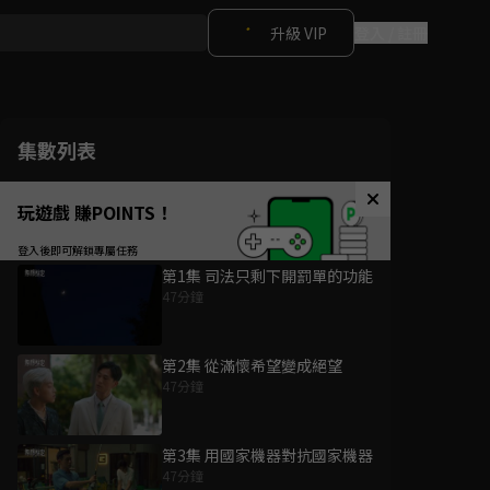
升級 VIP
登入 / 註冊
集數列表
玩遊戲 賺POINTS！
第1集 司法只剩下開罰單的功能
47分鐘
第2集 從滿懷希望變成絕望
47分鐘
第3集 用國家機器對抗國家機器
47分鐘