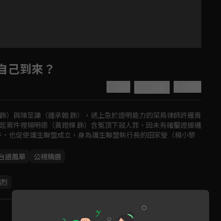
自己到來？
4.8
分享
收藏
飾）與陳至謙（鍾承翰 飾），遇上急於證明能力的菜鳥律師許雁青
起案件裡楊明德（黃鐙輝 飾）含冤頂下殺人罪，因未有確鑿證據纏
件，也促使護生聯盟成立，身為護生聯盟執行長的田家瑩（楊小黎 
台語風華
公視精選
Play
楊烈
Video