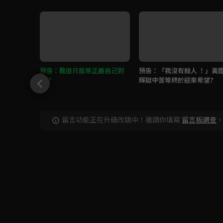
最強演員
預告：難道只能等正義自己到
預告：「我沒有殺人 ！」黃
來？
輝獄中苦等終於迎來希望?
留言功能正在升級改版中！邀請你填寫
留言板調查