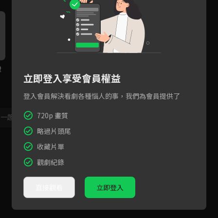
鐙
預告：莊凱勛、蔡黃汝、鍾承
預告：呂雪鳳傾家蕩產只望為
立即登入享受會員權益
翰攜手為「無罪」奮鬥到底！
兒伸冤
登入會員解決看劇各種惱人的事，我們為會員提供了
720p 畫質
，一起共創新版留言功能！
顯示更多
略過片頭尾
收藏片單
觀劇紀錄
直接觀看
立即登入