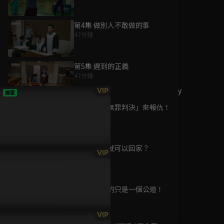
第4集 做別人不敢做的事
47分鐘
為您推薦
第5集 遲到的正義
47分鐘
2019 HIStory Party
VIP
獨家
精彩記錄
第6集 用「無罪判決」來報仇！
已完結 / 共 2 集
48分鐘
第7集 認罪就可以回家？
我是泰灣人
VIP
47分鐘
已完結 / 共 1 集
第8集 我要的只是一個公道！
56分鐘
畢業忌念冊
VIP