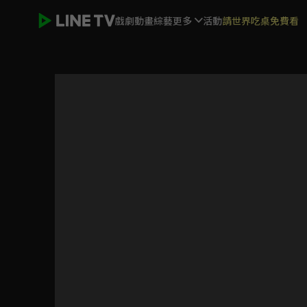
戲劇
動畫
綜藝
更多
活動
請世界吃桌免費看
無罪推定