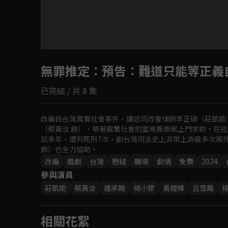
無罪推定
：預告：難道只能等正義
已完結 / 共 8 集
改編自台灣真實社會事件，講述司改會律師李正碩（莊凱勛 
（蔡黃汝 飾），帶著震驚社會的富商撕票案上門求助。在這
訟多年，遭判死刑7次，創台灣司法史上非常上訴最多次案
飾）也全力協助。
改編
戲劇
台灣
懸疑
職場
劇情
免費
2024
參與演員
莊凱勛
蔡黃汝
鍾承翰
楊小黎
黃鐙輝
呂雪鳳
相關花絮