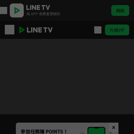
開啟
用 APP 免費看更精彩
升級VIP
壞記憶橡皮擦
Unmute
參加任務賺 POINTS！