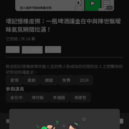
登入後即可解鎖專屬任務
Play
壞記憶橡皮擦
：一瓶啤酒讓金在中與陳世娫曖
昧氣氛瞬間拉滿！
已完結 / 共 16 集
4.9
分享
收藏
敘述因記憶橡皮擦改變人生的男人和成為他初戀的女人之間驚險的
初戀造假羅曼史。
愛情
戲劇
韓國
免費
2024
參與演員
金在中
陳世娫
李鍾圓
楊惠智
集數列表
反序