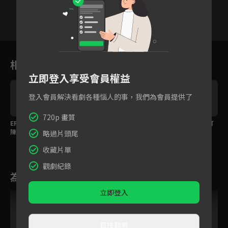
1
2
3
4
5
6
相關花絮
立即登入享受會員權益
登入會員解決看劇各種惱人的事，我們為會員提供了
720p 畫質
EP10預告：發現心意後
一瓶啤酒讓金在中與陳
金在中為陳世娫變身打
陳世娫無法再直視金在
世娫曖昧氣氛瞬間拉
架天才！
略過片頭尾
中
滿！
收藏片單
觀劇紀錄
為您推薦
立即登入
直接觀看