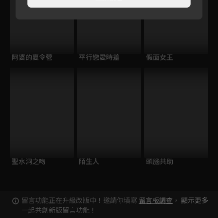
阿婆的夏令營
平行戀愛時差
假面女王
聖水洞之吻
陌生人
頭腦共助
留言功能正在升級改版中！邀請你填寫
留言板調查
，
顯示更多
一起共創新版留言功能！