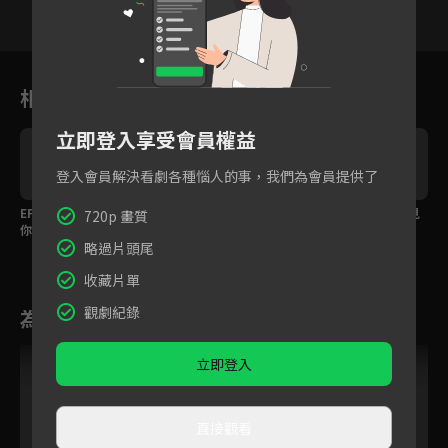
1
2
3
4
5
6
相關花絮
立即登入享受會員權益
登入會員解決看劇各種惱人的事，我們為會員提供了
EP06預告：為了保護
陳世娫怒潑渣男水？
陳世娫心碎，意外撞見
720p 畫質
你，我只能狠下心
渣男劈腿現場！
略過片頭尾
收藏片單
觀劇紀錄
為您推薦
立即登入
直接觀看