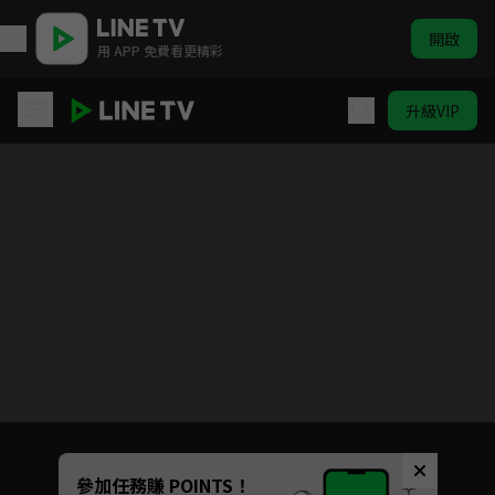
開啟
用 APP 免費看更精彩
升級VIP
壞記憶橡皮擦
Unmute
參加任務賺 POINTS！