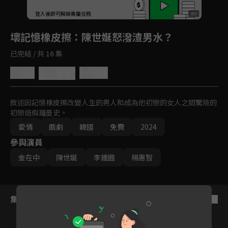
登入後即可解鎖專屬任務
Play
壞記憶橡皮擦
：陳世娫怒潑渣男水？
已完結 / 共 16 集
4.9
分享
收藏
敘述因記憶橡皮擦改變人生的男人和成為他初戀的女人之間驚險的
初戀造假羅曼史。
愛情
戲劇
韓國
免費
2024
參與演員
金在中
陳世娫
李鍾圓
楊惠智
集數列表
反序