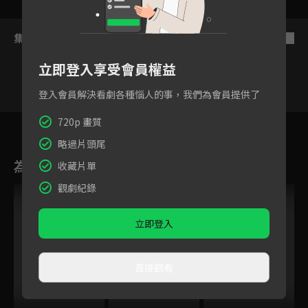
集數列表
反序
立即登入享受會員權益
登入會員解決看劇各種惱人的事，我們為會員提供了
22
23
24
25
26
27
2
720p 畫質
略過片頭尾
為您推薦
收藏片單
觀劇紀錄
立即登入
直接觀看