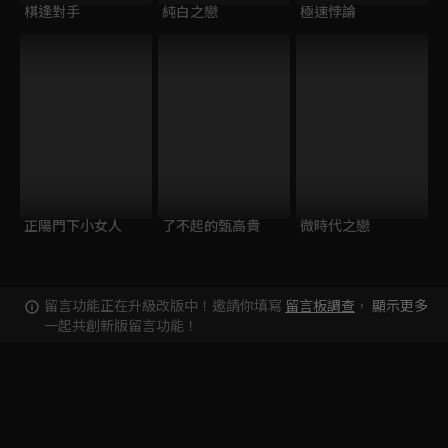
棋逢對手
純白之戀
極速悖論
正陽門下小女人
了不起的甄高貴
微時代之戀
留言功能正在升級改版中！邀請你填寫
留言板調查
，
顯示更多
一起共創新版留言功能！