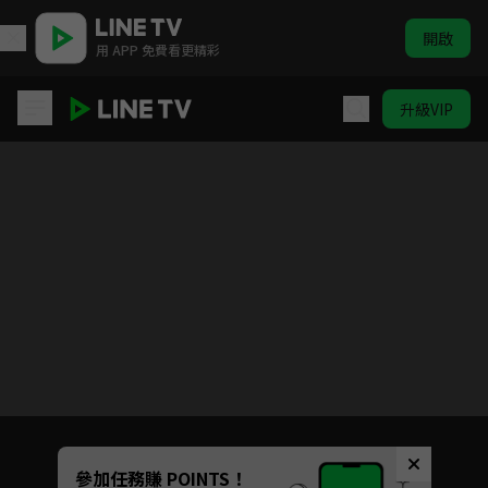
開啟
用 APP 免費看更精彩
升級VIP
白色城堡
目前未允許這部影片在你所在的地區播放
如有不便請見諒
Unmute
參加任務賺 POINTS！