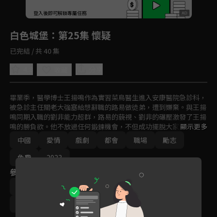
回首頁
登入後即可解鎖專屬任務
Play
白色城堡
：第25集 懷疑
已完結 / 共 40 集
4.8
分享
收藏
畢業季，醫學博士王揚鳴作為實習菜鳥醫生進入安康醫院急診科，
被急診主任關老大強塞給想辭職的路易做徒弟，遭到嫌棄。與王揚
鳴同期入職的劉非能力超群，路易的藐視、劉非的碾壓激發了王揚
鳴的勝負欲。他不放過任何鍛鍊機會，不但成功擺脫大家對研究型
顯示更多
醫學生的偏見，還收穫了友情愛情，與路易、祖聞達和劉非組成
中國
愛情
戲劇
都會
職場
勵志
「急診四傑」。
免費
2023
參與演員
彭冠英
塗松巖
蓋玥希
高鑫
黃小蕾
陳數
張晨光