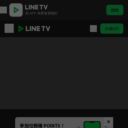
開啟
用 APP 免費看更精彩
升級VIP
拜託了，身體裡的她
目前未允許這部影片在你所在的地區播放
如有不便請見諒
Unmute
參加任務賺 POINTS！