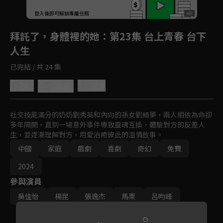
回首頁
登入後即可解鎖專屬任務
Play
拜託了，身體裡的她
：第23集 台上青春 台下
人生
已完結 / 共 24 集
4.7
分享
收藏
社交技能滿分的奶奶劉秀英和內向的孫女劉綺夢，兩人相依為命卻
多年隔閡，直到一場意外事件導致靈魂互換，體驗對方的反差人
生，並逐漸理解對方，用愛治癒彼此的溫情故事。
中國
家庭
戲劇
喜劇
奇幻
免費
2024
參與演員
吳佳怡
楊昆
張逸杰
馬栗
呂昀峰