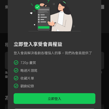
集數列表
反序
19
20
21
22
23
24
立即登入享受會員權益
相關花絮
登入會員解決看劇各種惱人的事，我們為會員提供了
720p 畫質
略過片頭尾
孫子女朋友變孫媳婦只
上司不等了！對女主真
多年後仍惦記彼此，不
需要一點技巧
情告白
想再錯過！
收藏片單
觀劇紀錄
為您推薦
立即登入
VIP