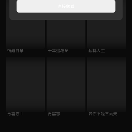
直接觀看
情難自禁
十年追殺令
翻轉人生
青雲志 II
青雲志
愛你不是三兩天