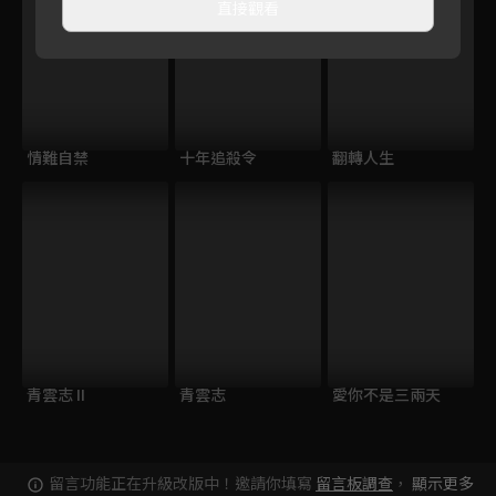
直接觀看
情難自禁
十年追殺令
翻轉人生
青雲志 II
青雲志
愛你不是三兩天
留言功能正在升級改版中！邀請你填寫
留言板調查
，
顯示更多