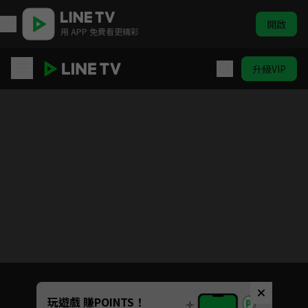
開啟
用 APP 免費看更精彩
升級VIP
拜託了，身體裡的她
Unmute
玩遊戲 賺POINTS！