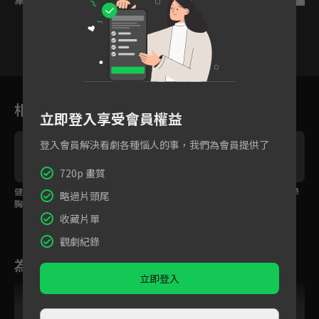
1
2
3
4
5
6
相關花絮
立即登入享受會員權益
登入會員解決看劇各種惱人的事，我們為會員提供了
720p 畫質
健身意外讓帥上司大露
祖孫感情觀天差地別！
奶奶幫孫女寫情書追學
略過片頭尾
胸肌
霸
收藏片單
觀劇紀錄
為您推薦
立即登入
VIP