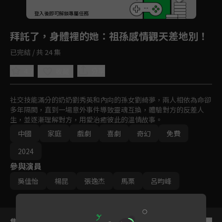
登入後即可解鎖專屬任務
Play
拜託了，身體裡的她
：祖孫感情觀天差地別！
已完結 / 共 24 集
4.7
分享
收藏
社交技能滿分的奶奶劉秀英和內向的孫女劉綺夢，兩人相依為命卻
多年隔閡，直到一場意外事件導致靈魂互換，體驗對方的反差人
生，並逐漸理解對方，用愛治癒彼此的溫情故事。
中國
家庭
戲劇
喜劇
奇幻
免費
2024
參與演員
吳佳怡
楊昆
張逸杰
馬栗
呂昀峰
集數列表
反序