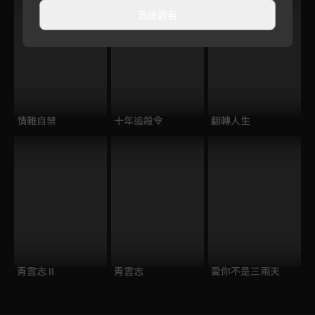
直接觀看
情難自禁
十年追殺令
翻轉人生
青雲志 II
青雲志
愛你不是三兩天