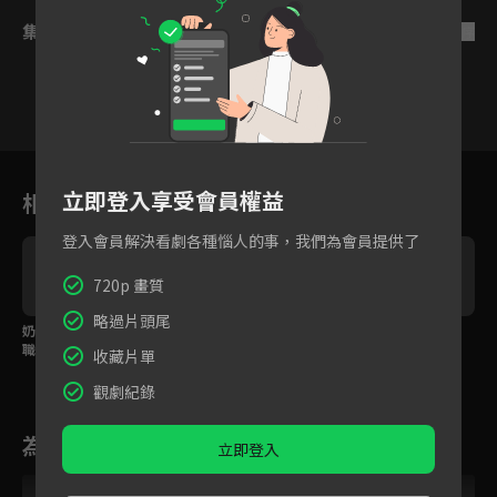
集數列表
反序
1
2
3
4
5
6
立即登入享受會員權益
相關花絮
登入會員解決看劇各種惱人的事，我們為會員提供了
720p 畫質
略過片頭尾
奶奶為孫女出頭，電爆
帥上司的地板咚成為她
預告：奶奶出征職場，
職場霸凌者
社死現場？
孫女提早退休？！
收藏片單
觀劇紀錄
為您推薦
立即登入
VIP