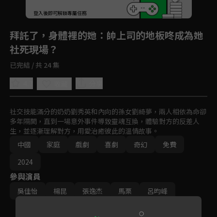
登入後即可解鎖專屬任務
Play
拜託了，身體裡的她
：帥上司的地板咚成為她
社死現場？
已完結 / 共 24 集
4.7
分享
收藏
社交技能滿分的奶奶劉秀英和內向的孫女劉綺夢，兩人相依為命卻
多年隔閡，直到一場意外事件導致靈魂互換，體驗對方的反差人
生，並逐漸理解對方，用愛治癒彼此的溫情故事。
中國
家庭
戲劇
喜劇
奇幻
免費
2024
參與演員
吳佳怡
楊昆
張逸杰
馬栗
呂昀峰