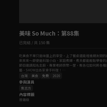
目前未允許這部影片在你所在的地區播放
美味 So Much
如有不便請見諒
：第88集
已完結 / 共 150 集
回首頁
吃美食不單只是味蕾上的享受，上了餐桌還能增進親友間的
來來來～即便是料理小白、家庭煮婦、煮夫都能輕鬆學會的各式菜
節目邀請知名主廚、專業老師齊聚一堂，教各位如何將各種
藝，SHOW出各家拿手料理！

無論是餐前小點至宴客大菜，就一起跟著《美味 So Muc
台灣
美食
免費
2020
參與演員
焦志方
內容標籤
普遍級