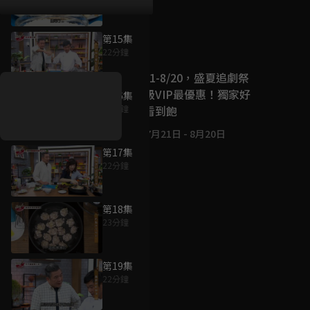
第15集
好康資訊
22分鐘
7/21-8/20，盛夏追劇祭
升級VIP最優惠！獨家好
第16集
戲看到飽
22分鐘
7月21日
-
8月20日
第17集
22分鐘
第18集
23分鐘
第19集
22分鐘