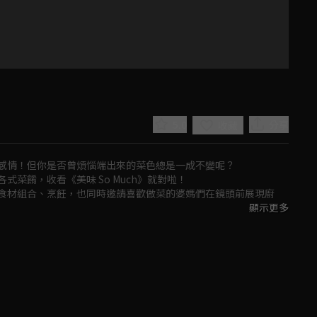
5.0
分享
收藏
感情！但你是否曾煩惱端出來的菜色總是一成不變呢？

餚，收看《美味 So Much》就對啦！

食材組合、烹飪，也同時邀請喜歡做菜的婆媽們在鏡頭前展現廚
顯示更多
h》，開啟澎湃多樣的美食饗宴吧！
Play
Video