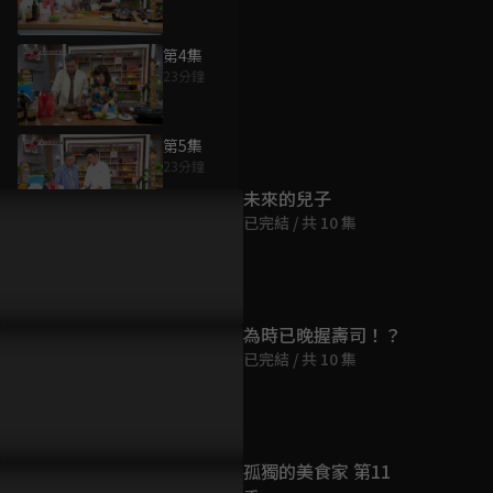
第4集
23分鐘
為您推薦
第5集
23分鐘
未來的兒子
已完結 / 共 10 集
第6集
22分鐘
第7集
為時已晚握壽司！？
23分鐘
已完結 / 共 10 集
第8集
22分鐘
孤獨的美食家 第11