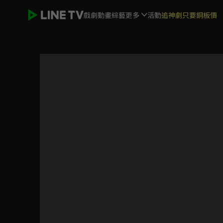
戲劇
動畫
綜藝
更多
活動
追神劇只要銅板價
美味 So Much