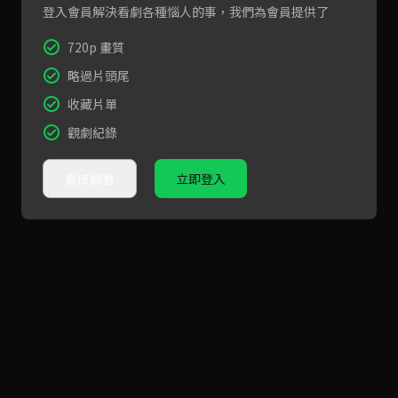
登入會員解決看劇各種惱人的事，我們為會員提供了
720p 畫質
略過片頭尾
收藏片單
觀劇紀錄
直接觀看
立即登入