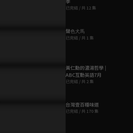
季
第9集
已完結 / 共 12 集
23分鐘
第10集
聲⾊⽝⾺
23分鐘
已完結 / 共 1 集
第11集
23分鐘
黃仁勳的濃湯哲學 |
ABC互動英語7月
第12集
已完結 / 共 2 集
22分鐘
第13集
台灣壹百種味道
22分鐘
已完結 / 共 170 集
第14集
22分鐘