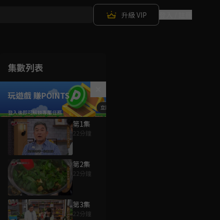
升級 VIP
登入 / 註冊
集數列表
玩遊戲 賺POINTS！
第1集
22分鐘
第2集
22分鐘
第3集
22分鐘