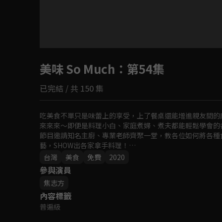
目前未允許這部影片在你所在的地區播放
美味 So Much
如有不便請見諒
：第54集
已完結 / 共 150 集
回首頁
吃美食不單只是味蕾上的享受，上了餐桌還能增進親友間的
來來來～即便是料理小白、家庭煮婦、煮夫都能輕鬆學會的各式菜
節目邀請知名主廚、專業老師齊聚一堂，教各位如何將各種
藝，SHOW出各家拿手料理！

無論是餐前小點至宴客大菜，就一起跟著《美味 So Muc
台灣
美食
免費
2020
參與演員
焦志方
內容標籤
普遍級