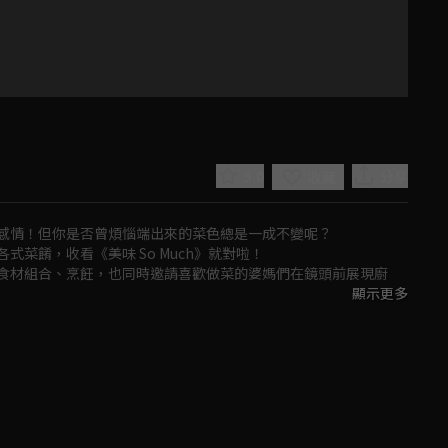
5.0
分享
收藏
感情！但你是否曾煩惱端出來的菜色總是一成不變呢？

餚，收看《美味 So Much》就對啦！

食材組合、烹飪，也同時邀請喜歡做菜的婆媽們在鏡頭前展現廚
顯示更多
h》，開啟澎湃多樣的美食饗宴吧！
Play
Video