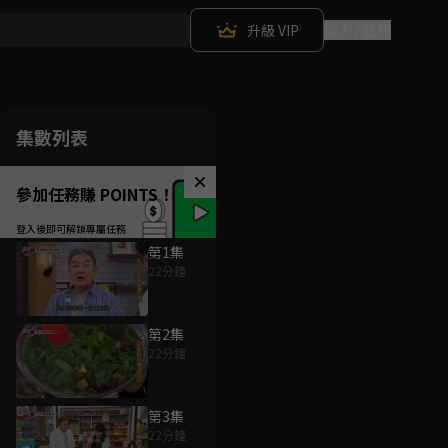
升級 VIP
登入 / 註冊
集數列表
參加任務賺 POINTS！
第1集
22分鐘
第2集
22分鐘
第3集
22分鐘