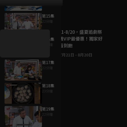
第15集
好康資訊
22分鐘
7/21-8/20，盛夏追劇祭
升級VIP最優惠！獨家好
第16集
戲看到飽
22分鐘
7月21日
-
8月20日
第17集
22分鐘
第18集
23分鐘
第19集
22分鐘