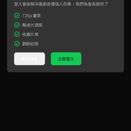
登入會員解決看劇各種惱人的事，我們為會員提供了
720p 畫質
略過片頭尾
收藏片單
觀劇紀錄
直接觀看
立即登入