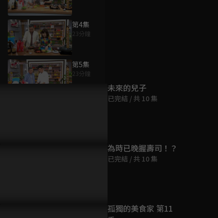
第4集
23分鐘
為您推薦
第5集
23分鐘
未來的兒子
已完結 / 共 10 集
第6集
22分鐘
第7集
為時已晚握壽司！？
23分鐘
已完結 / 共 10 集
第8集
22分鐘
孤獨的美食家 第11