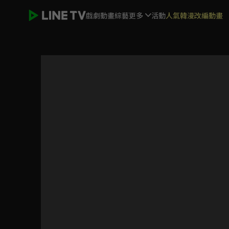
戲劇
動畫
綜藝
更多
活動
人氣韓漫改編動畫
美味 So Much