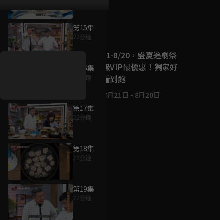
第15集
好康資訊
22分鐘
7/21-8/20，盛夏追劇祭
升級VIP最優惠！獨家好
第16集
戲看到飽
22分鐘
7月21日
-
8月20日
第17集
22分鐘
第18集
23分鐘
第19集
22分鐘