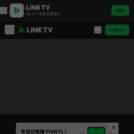
開啟
用 APP 免費看更精彩
升級VIP
美味 So Much
目前未允許這部影片在你所在的地區播放
如有不便請見諒
Unmute
參加任務賺 POINTS！