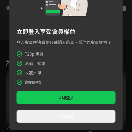
集數列表
反序
立即登入享受會員權益
登入會員解決看劇各種惱人的事，我們為會員提供了
21
22
23
24
25
26
2
720p 畫質
為您推薦
略過片頭尾
收藏片單
觀劇紀錄
立即登入
直接觀看
未來的兒子
為時已晚握壽司！？
孤獨的美食家 第11