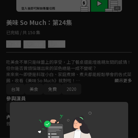
回首頁
登入後即可解鎖專屬任務
Play
美味 So Much
：第24集
已完結 / 共 150 集
5.0
分享
收藏
吃美食不單只是味蕾上的享受，上了餐桌還能增進親友間的感情！
但你是否曾煩惱端出來的菜色總是一成不變呢？

來來來～即便是料理小白、家庭煮婦、煮夫都能輕鬆學會的各式菜
餚，收看《美味 So Much》就對啦！

顯示更多
節目邀請知名主廚、專業老師齊聚一堂，教各位如何將各種食材組
台灣
美食
免費
2020
合、烹飪，也同時邀請喜歡做菜的婆媽們在鏡頭前展現廚藝，SHO
參與演員
W出各家拿手料理！

無論是餐前小點至宴客大菜，就一起跟著《美味 So Much》，開啟
焦志方
澎湃多樣的美食饗宴吧！
內容標籤
普遍級