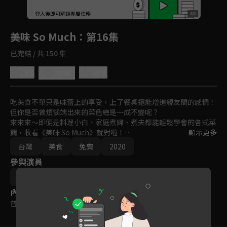
回首頁
登入後即可解鎖專屬任務
Play
美味 So Much
：第16集
已完結 / 共 150 集
5.0
分享
收藏
吃美食不單只是味蕾上的享受，上了餐桌還能增進親友間的感情！
但你是否曾煩惱端出來的菜色總是一成不變呢？

來來來～即便是料理小白、家庭煮婦、煮夫都能輕鬆學會的各式菜
餚，收看《美味 So Much》就對啦！

顯示更多
節目邀請知名主廚、專業老師齊聚一堂，教各位如何將各種食材組
台灣
美食
免費
2020
合、烹飪，也同時邀請喜歡做菜的婆媽們在鏡頭前展現廚藝，SHO
參與演員
W出各家拿手料理！

無論是餐前小點至宴客大菜，就一起跟著《美味 So Much》，開啟
焦志方
澎湃多樣的美食饗宴吧！
內容標籤
普遍級