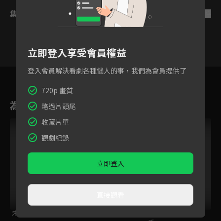
集數列表
反序
立即登入享受會員權益
登入會員解決看劇各種惱人的事，我們為會員提供了
13
14
15
16
17
18
1
720p 畫質
為您推薦
略過片頭尾
收藏片單
觀劇紀錄
立即登入
直接觀看
未來的兒子
為時已晚握壽司！？
孤獨的美食家 第11