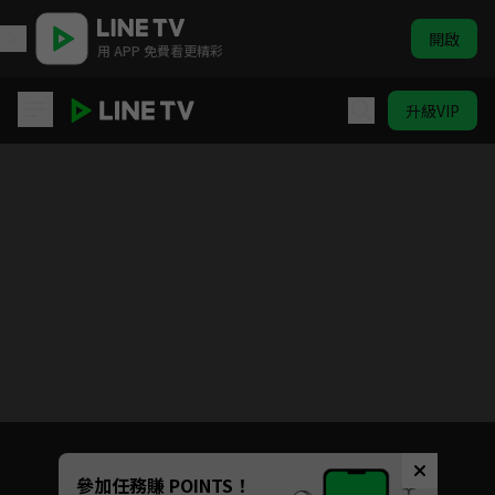
開啟
用 APP 免費看更精彩
升級VIP
美味 So Much
目前未允許這部影片在你所在的地區播放
如有不便請見諒
Unmute
參加任務賺 POINTS！