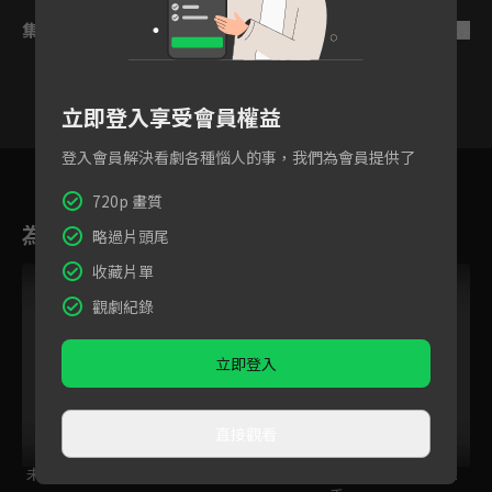
集數列表
反序
立即登入享受會員權益
登入會員解決看劇各種惱人的事，我們為會員提供了
143
144
145
146
147
148
14
720p 畫質
為您推薦
略過片頭尾
收藏片單
觀劇紀錄
立即登入
直接觀看
未來的兒子
為時已晚握壽司！？
孤獨的美食家 第11