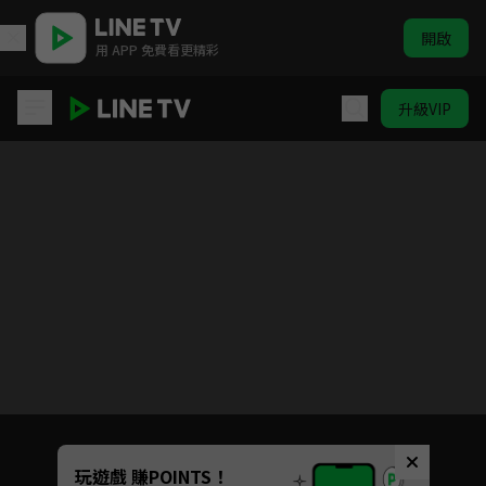
開啟
用 APP 免費看更精彩
升級VIP
美味 So Much
目前未允許這部影片在你所在的地區播放
如有不便請見諒
Unmute
玩遊戲 賺POINTS！