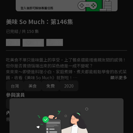
回首頁
登入後即可解鎖專屬任務
Play
美味 So Much
：第146集
已完結 / 共 150 集
5.0
分享
收藏
吃美食不單只是味蕾上的享受，上了餐桌還能增進親友間的感情！
但你是否曾煩惱端出來的菜色總是一成不變呢？

來來來～即便是料理小白、家庭煮婦、煮夫都能輕鬆學會的各式菜
餚，收看《美味 So Much》就對啦！

顯示更多
節目邀請知名主廚、專業老師齊聚一堂，教各位如何將各種食材組
台灣
美食
免費
2020
合、烹飪，也同時邀請喜歡做菜的婆媽們在鏡頭前展現廚藝，SHO
參與演員
W出各家拿手料理！

無論是餐前小點至宴客大菜，就一起跟著《美味 So Much》，開啟
焦志方
澎湃多樣的美食饗宴吧！
內容標籤
普遍級